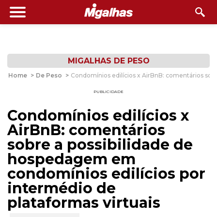
MIGALHAS DE PESO
Home
>
De Peso
>
Condomínios edilícios x AirBnB: comentários sob
PUBLICIDADE
Condomínios edilícios x
AirBnB: comentários
sobre a possibilidade de
hospedagem em
condomínios edilícios por
intermédio de
plataformas virtuais