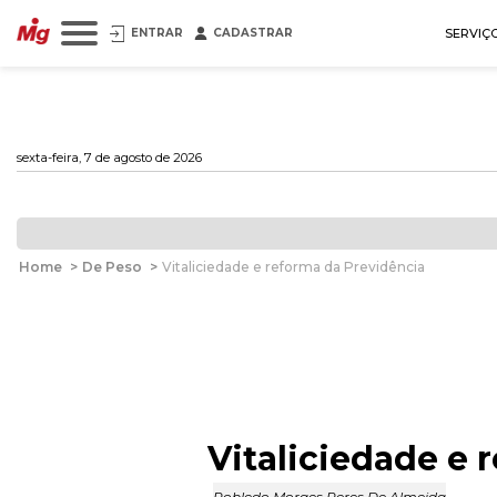
ENTRAR
CADASTRAR
SERVIÇ
sexta-feira, 7 de agosto de 2026
Home
>
De Peso
>
Vitaliciedade e reforma da Previdência
Vitaliciedade e 
Robledo Moraes Peres De Almeida