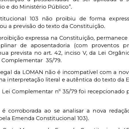
 e do Ministério Público”.
tucional 103 não proibiu de forma express
ou a previsão do texto da Constituição.
oibição expressa na Constituição, permanece 
ciplinar de aposentadoria (com proventos p
nua prevista no art. 42, inciso V, da Lei Orgân
ei Complementar 35/79.
 legal da LOMAN não é incompatível com a nova r
a interpretação literal e autêntica do texto da
, da Lei Complementar nº 35/79 foi recepcionado
é corroborada ao se analisar a nova redação d
pela Emenda Constitucional 103).