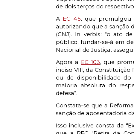
de dois terços do respectiv
A
EC 45
, que promulgou a
autorizando que a sanção d
(CNJ). In verbis: “o ato d
público, fundar-se-á em de
Nacional de Justiça, assegu
Agora a
EC 103
, que promu
inciso VIII, da Constituiçã
ou de disponibilidade do 
maioria absoluta do resp
defesa”.
Constata-se que a Reforma 
sanção de aposentadoria da
Isso inclusive consta da “
que a PEC “Retira da Cons