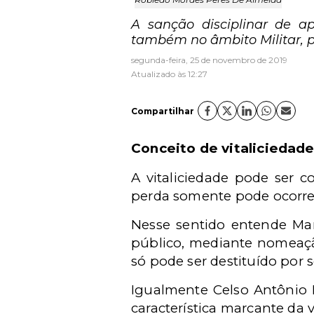
A sanção disciplinar de a
também no âmbito Militar, pa
segunda-feira, 25 de novembro de 2019
Atualizado às 12:27
Compartilhar
Conceito d
e vitaliciedad
A vitaliciedade pode ser 
perda somente pode ocorrer
Nesse sentido entende Mari
público, mediante nomeaçã
só pode ser destituído por s
Igualmente Celso Antônio B
característica marcante da v