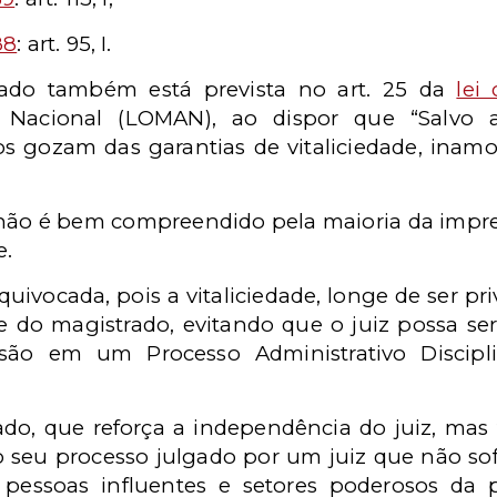
88
: art. 95, I.
trado também está prevista no art. 25 da
lei
 Nacional (LOMAN), ao dispor que “Salvo a
s gozam das garantias de vitaliciedade, inamov
e não é bem compreendido pela maioria da impre
e.
quivocada, pois a vitaliciedade, longe de ser pri
do magistrado, evitando que o juiz possa ser
o em um Processo Administrativo Disciplin
rado, que reforça a independência do juiz, ma
r o seu processo julgado por um juiz que não so
pessoas influentes e setores poderosos da 