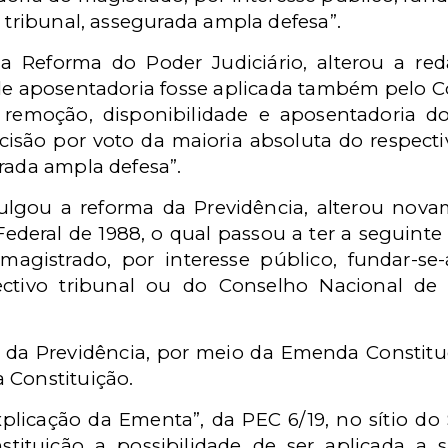
o tribunal, assegurada ampla defesa”.
 Reforma do Poder Judiciário, alterou a redaç
e aposentadoria fosse aplicada também pelo C
e remoção, disponibilidade e aposentadoria d
cisão por voto da maioria absoluta do respect
rada ampla defesa”.
lgou a reforma da Previdência, alterou novam
o Federal de 1988, o qual passou a ter a seguint
magistrado, por interesse público, fundar-s
ectivo tribunal ou do Conselho Nacional de 
da Previdência, por meio da Emenda Constituc
 Constituição.
Explicação da Ementa”, da PEC 6/19, no sítio do
tituição a possibilidade de ser aplicada a