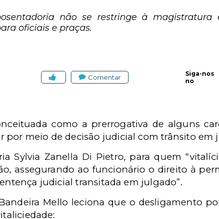
posentadoria não se restringe à magistratura
ra oficiais e praças.
Siga-nos
Comentar
no
e
conceituada como a prerrogativa de alguns ca
 por meio de decisão judicial com trânsito em 
a Sylvia Zanella Di Pietro, para quem “vitalí
o, assegurando ao funcionário o direito à per
entença judicial transitada em julgado”.
andeira Mello leciona que o desligamento por
italiciedade: