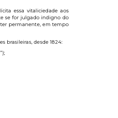
cita essa vitaliciedade aos
nte se for julgado indigno do
aráter permanente, em tempo
s brasileiras, desde 1824:
”);