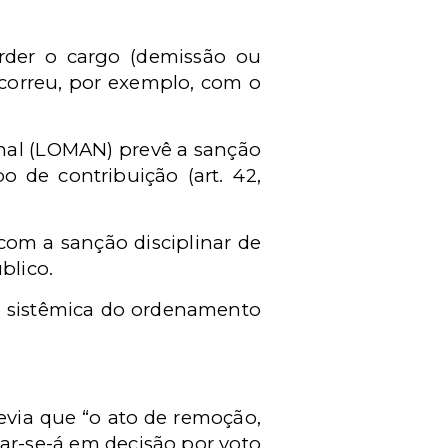
rder o cargo (demissão ou
ocorreu, por exemplo, com o
onal (LOMAN) prevê a sanção
 de contribuição (art. 42,
com a sanção disciplinar de
blico.
ão sistêmica do ordenamento
previa que “o ato de remoção,
dar-se-á em decisão por voto