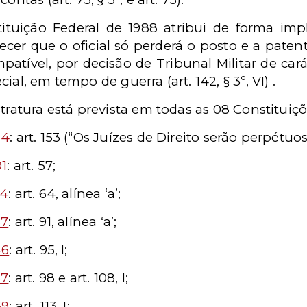
tituição Federal de 1988 atribui de forma implí
elecer que o oficial só perderá o posto e a pate
mpatível, por decisão de Tribunal Militar de c
al, em tempo de guerra (art. 142, § 3º, VI) .
tratura está prevista em todas as 08 Constituiçõe
24
: art. 153 (“Os Juízes de Direito serão perpétuos
91
: art. 57;
34
: art. 64, alínea ‘a’;
37
: art. 91, alínea ‘a’;
46
: art. 95, I;
67
: art. 98 e art. 108, I;
69
: art. 113, I;