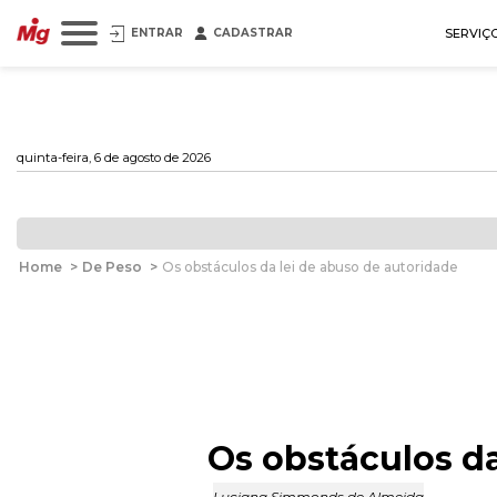
ENTRAR
CADASTRAR
SERVIÇ
quinta-feira, 6 de agosto de 2026
Home
>
De Peso
>
Os obstáculos da lei de abuso de autoridade
Os obstáculos da
Luciana Simmonds de Almeida