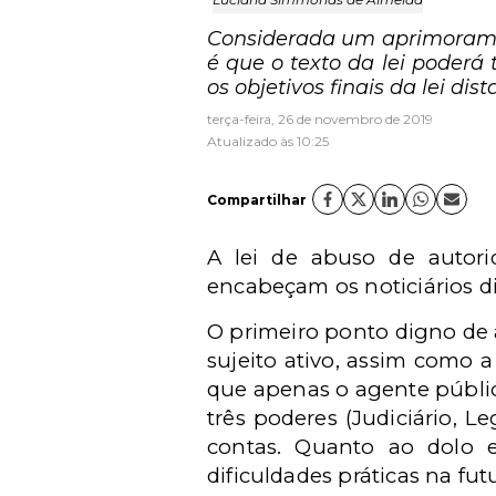
Considerada um aprimorament
é que o texto da lei poderá
os objetivos finais da lei di
terça-feira, 26 de novembro de 2019
Atualizado às 10:25
Compartilhar
A lei de abuso de autor
encabeçam os noticiários di
O primeiro ponto digno de a
sujeito ativo, assim como a
que apenas o agente públi
três poderes (Judiciário, L
contas. Quanto ao dolo e
dificuldades práticas na fut