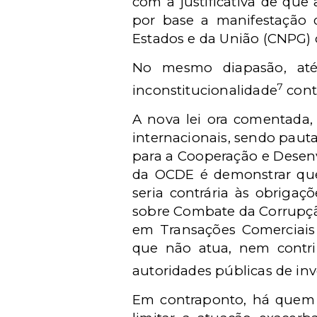
com a justificativa de que
por base a manifestação d
Estados e da União (CNPG) 
No mesmo diapasão, até
7
inconstitucionalidade
contr
A nova lei ora comentada,
internacionais, sendo pauta
para a Cooperação e Desen
da OCDE é demonstrar que,
seria contrária às obriga
sobre Combate da Corrupçã
em Transações Comerciais
que não atua, nem contrib
autoridades públicas de inv
Em contraponto, há quem v