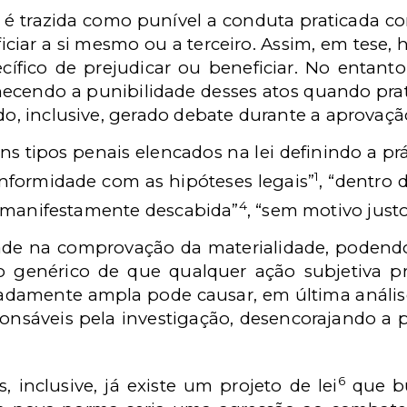
trazida como punível a conduta praticada com
ciar a si mesmo ou a terceiro. Assim, em tese, 
fico de prejudicar ou beneficiar. No entanto,
hecendo a punibilidade desses atos quando pra
do, inclusive, gerado debate durante a aprovação
s tipos penais elencados na lei definindo a prá
1
formidade com as hipóteses legais”
, “dentro 
4
 “manifestamente descabida”
, “sem motivo just
dade na comprovação da materialidade, podendo
 genérico de que qualquer ação subjetiva p
iadamente ampla pode causar, em última anális
ponsáveis pela investigação, desencorajando a 
6
 inclusive, já existe um projeto de lei
que bu