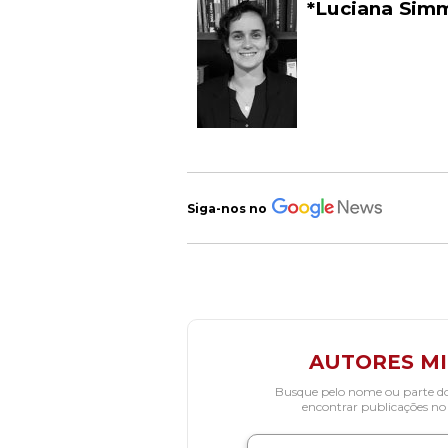
*Luciana Sim
Siga-nos no
AUTORES M
Busque pelo nome ou parte d
encontrar publicações no