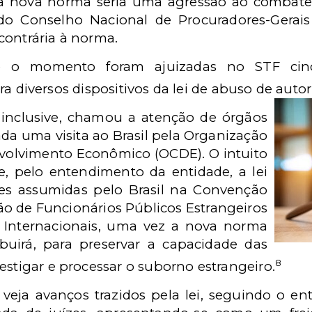
 a nova norma seria uma agressão ao combate 
o Conselho Nacional de Procuradores-Gerais
contrária à norma.
 o momento foram ajuizadas no STF cinco
a diversos dispositivos da lei de abuso de autor
 inclusive, chamou a atenção de órgãos
da uma visita ao Brasil pela Organização
volvimento Econômico (OCDE). O intuito
 pelo entendimento da entidade, a lei
ções assumidas pelo Brasil na Convenção
o de Funcionários Públicos Estrangeiros
 Internacionais, uma vez a nova norma
uirá, para preservar a capacidade das
8
estigar e processar o suborno estrangeiro.
eja avanços trazidos pela lei, seguindo o ent