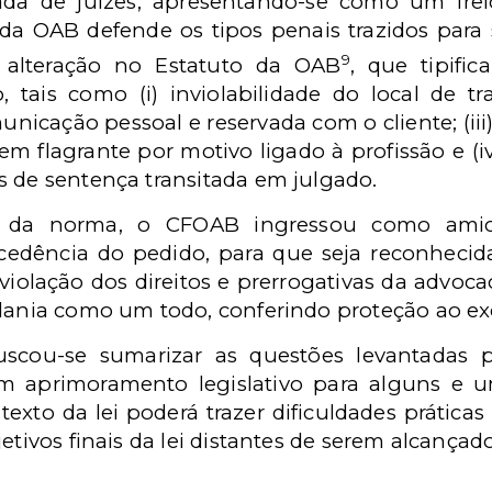
bada de juízes, apresentando-se como um fr
da OAB defende os tipos penais trazidos para 
9
a alteração no Estatuto da OAB
, que tipific
, tais como (i) inviolabilidade do local de 
comunicação pessoal e reservada com o cliente; (i
m flagrante por motivo ligado à profissão e (iv
s de sentença transitada em julgado.
 da norma, o CFOAB ingressou como ami
dência do pedido, para que seja reconhecida
 violação dos direitos e prerrogativas da advoc
dania como um todo, conferindo proteção ao exer
scou-se sumarizar as questões levantadas 
m aprimoramento legislativo para alguns e 
 texto da lei poderá trazer dificuldades prátic
etivos finais da lei distantes de serem alcançado