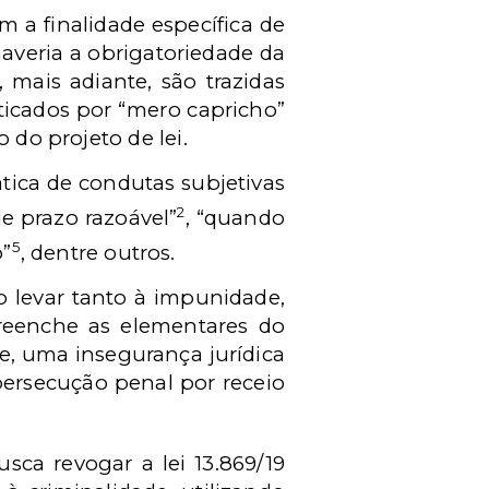
 a finalidade específica de
haveria a obrigatoriedade da
 mais adiante, são trazidas
ticados por “mero capricho”
 do projeto de lei.
tica de condutas subjetivas
2
de prazo razoável”
, “quando
5
o”
, dentre outros.
 levar tanto à impunidade,
reenche as elementares do
e, uma insegurança jurídica
persecução penal por receio
sca revogar a lei 13.869/19