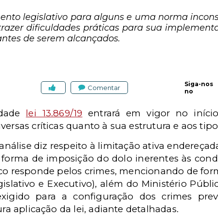
o legislativo para alguns e uma norma inconsti
 trazer dificuldades práticas para sua implementa
stantes de serem alcançados.
Siga-nos
Comentar
no
idade
lei 13.869/19
entrará em vigor no iníci
versas críticas quanto à sua estrutura e aos tip
nálise diz respeito à limitação ativa endereçada
 forma de imposição do dolo inerentes às condu
co responde pelos crimes, mencionando de for
egislativo e Executivo), além do Ministério Públi
xigido para a configuração dos crimes previ
ura aplicação da lei, adiante detalhadas.