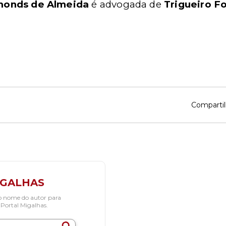
monds de Almeida
é advogada de
Trigueiro F
Compartil
IGALHAS
o nome do autor para
 Portal Migalhas.