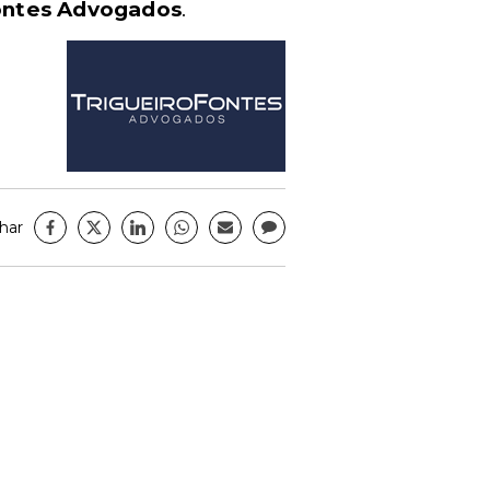
ontes Advogados
.
har