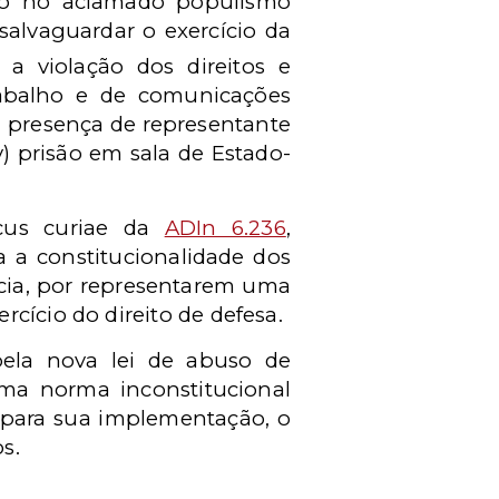
eio no aclamado populismo
salvaguardar o exercício da
a a violação dos direitos e
trabalho e de comunicações
ii) presença de representante
) prisão em sala de Estado-
cus curiae da
ADIn 6.236
,
 a constitucionalidade dos
acia, por representarem uma
cício do direito de defesa.
pela nova lei de abuso de
uma norma inconstitucional
as para sua implementação, o
s.