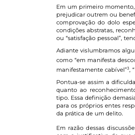
Em um primeiro momento, é 
prejudicar outrem ou benefi
comprovação do dolo especí
condições abstratas, recon
ou “satisfação pessoal”, ten
Adiante vislumbramos algun
como “em manifesta descon
3
manifestamente cabível”
,
Pontua-se assim a dificul
quanto ao reconhecimento
tipo. Essa definição demas
para os próprios entes res
da prática de um delito.
Em razão dessas discussões,