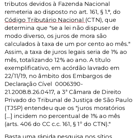
tributos devidos à Fazenda Nacional
remeteria ao disposto no art.
161,
§ 1.°, do
Código Tributário Nacional
(CTN), que
determina que "se a lei não dispuser de
modo diverso, os juros de mora são
calculados à taxa de um por cento ao mês."
Assim, a taxa de juros legais seria de 1% ao
mês, totalizando 12% ao ano. A título
exemplificativo, em acórdão lavrado em
22/11/19, no âmbito dos Embargos de
Declaração Cível
0006390-
21.2008.8.26.0417, a 3ª Câmara de Direito
Privado do Tribunal de Justiça de São Paulo
(TJSP) entendeu que os "juros moratórios
[...] incidem no percentual de 1% ao mês
(arts. 406 do CC c.c. 161, § 1º do CTN)."
Basta uma rápida pesquisa nos sítios