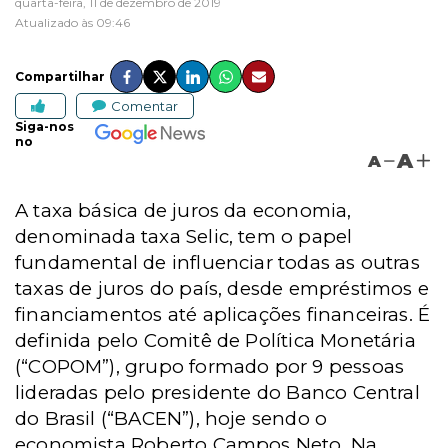
quarta-feira, 11 de dezembro de 2019
Atualizado às 09:46
Compartilhar
Comentar
Siga-nos
no
A
A
A taxa básica de juros da economia,
denominada taxa Selic, tem o papel
fundamental de influenciar todas as outras
taxas de juros do país, desde empréstimos e
financiamentos até aplicações financeiras. É
definida pelo
Comitê de Política Monetária
(“COPOM”), grupo formado por 9 pessoas
lideradas pelo presidente do Banco Central
do Brasil (“BACEN”), hoje sendo o
economista Roberto Campos Neto. Na