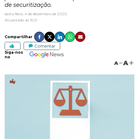
de securitização.
sexta-feira, 4 de dezembro de 2020
Atualizado às 15:21
Compartilhar
Comentar
Siga-nos
no
A
A