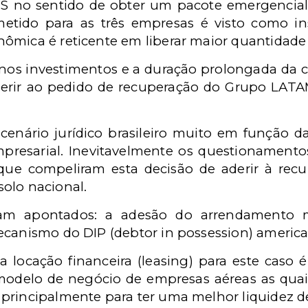
no sentido de obter um pacote emergencial 
metido para as três empresas é visto como i
ômica é reticente em liberar maior quantidade 
nos investimentos e a duração prolongada da cr
erir ao pedido de recuperação do Grupo LATA
cenário jurídico brasileiro muito em função 
mpresarial. Inevitavelmente os questionamento
que compeliram esta decisão de aderir à rec
olo nacional.
ram apontados: a adesão do arrendamento m
ecanismo do DIP (debtor in possession) americ
 locação financeira (leasing) para este caso 
 modelo de negócio de empresas aéreas as qua
principalmente para ter uma melhor liquidez de