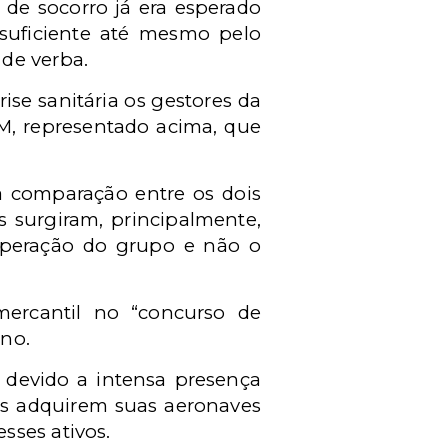
de socorro já era esperado
nsuficiente até mesmo pelo
de verba.
ise sanitária os gestores da
M, representado acima, que
da comparação entre os dois
s surgiram, principalmente,
uperação do grupo e não o
ercantil no “concurso de
ano.
é devido a intensa presença
is adquirem suas aeronaves
sses ativos.