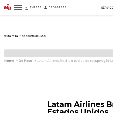
ENTRAR
CADASTRAR
SERVIÇ
sexta-feira, 7 de agosto de 2026
Home
>
De Peso
>
Latam Airlines Brasil e o pedido de recuperação ju
Latam Airlines B
Estados Unidos