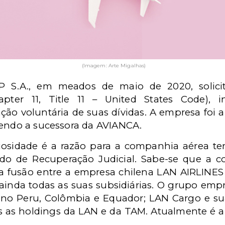
(Imagem: Arte Migalhas)
S.A., em meados de maio de 2020, solici
apter 11, Title 11 – United States Code),
ação voluntária de suas dívidas. A empresa fo
sendo a sucessora da AVIANCA.
iosidade é a razão para a companhia aérea te
ido de Recuperação Judicial. Sabe-se que a
 fusão entre a empresa chilena LAN AIRLINES 
inda todas as suas subsidiárias. O grupo empre
as no Peru, Colômbia e Equador; LAN Cargo e su
as as holdings da LAN e da TAM. Atualmente é