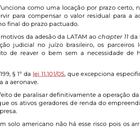
, funciona como uma locação por prazo certo,
rvir para compensar o valor residual para a 
no final do prazo pactuado.
s motivos da adesão da LATAM ao
chapter 11
da 
 judicial no juízo brasileiro, os parceiros 
eito de reaver o bem sem a necessidade de h
 199, § 1º da
lei 11.101/05
, que excepciona especif
ja a aeronave.
 efeito de paralisar definitivamente a operação d
que os ativos geradores de renda do empreendi
presa.
m solo americano não há esse risco pois os a