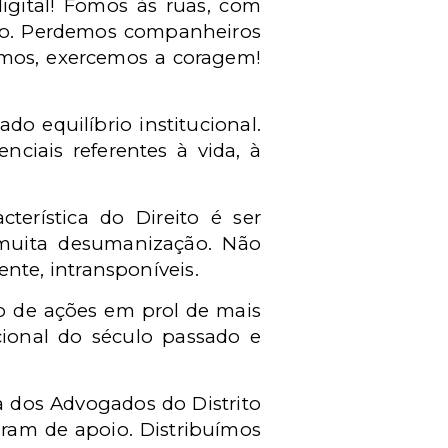
igital! Fomos às ruas, com
eito. Perdemos companheiros
timos, exercemos a coragem!
do equilíbrio institucional.
iais referentes à vida, à
cterística do Direito é ser
 muita desumanização. Não
te, intransponíveis.
io de ações em prol de mais
ccional do século passado e
ia dos Advogados do Distrito
aram de apoio. Distribuímos