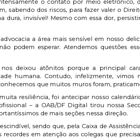
ntensamente o contato por meio eletrônico, d
m, sabendo dos riscos, para fazer valer o Dir
ha dura, invisível! Mesmo com essa dor, persis
 advocacia a área mais sensível em nosso delica
ão podem esperar. Atendemos questões essenc
 nos deixou atônitos porque a principal cara
dade humana. Contudo, infelizmente, vimos
conhecemos que muitos muros foram, praticamen
muita resiliência, foi antecipar nosso calendár
ofissional – a OAB/DF Digital tirou nossa Se
ortantíssimos de mais seções nessa direção.
prescindível, sendo que, pela Caixa de Assistênc
s recordes em atenção aos colegas que precis