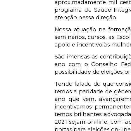
aproximadamente mil cesta
programa de Saúde Integr
atenção nessa direção.
Nossa atuação na formação
seminários, cursos, as Esc
apoio e incentivo às mulher
São imensas as contribuiç
ano com o Conselho Fede
possibilidade de eleições o
Tendo falado do que consi
temos a paridade de gêner
ano que vem, avançaremo
incentivamos permanentem
temos brilhantes advogada
2021 sejam on-line, com ap
portas para eleições on-line