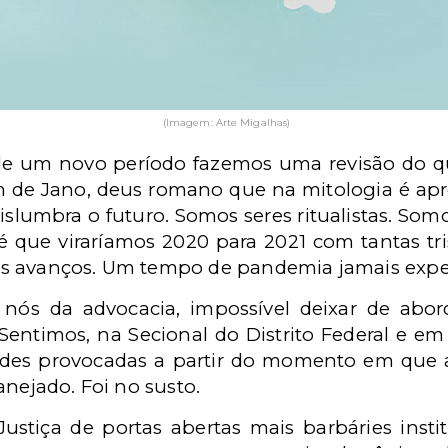
(Imagem: Arte Migalhas)
o de um novo período fazemos uma revisão do 
em de Jano, deus romano que na mitologia é ap
vislumbra o futuro. Somos seres ritualistas. Som
 que viraríamos 2020 para 2021 com tantas tr
s avanços. Um tempo de pandemia jamais expe
nós da advocacia, impossível deixar de abord
 Sentimos, na Secional do Distrito Federal e em
ldades provocadas a partir do momento em que a
anejado. Foi no susto.
stiça de portas abertas mais barbáries insti