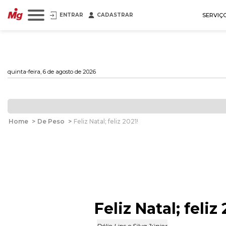
ENTRAR
CADASTRAR
SERVIÇ
quinta-feira, 6 de agosto de 2026
Home
>
De Peso
>
Feliz Natal; feliz 2021!
Feliz Natal; feliz 
Délio Lins e Silva Júnior