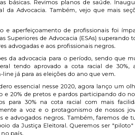
s básicas. Revimos planos de saúde. Inaugu
al da Advocacia. Também, vejo que mais seç
 e aperfeiçoamento de profissionais foi ímp
olas Superiores de Advocacia (ESAs) superando t
es advogadas e aos profissionais negros.
ões da advocacia para o período, sendo que mu
ral tendo aprovado a cota racial de 30%, 
n-line já para as eleições do ano que vem.
dero essencial nesse 2020, agora lanço um olh
o e 20% de pretos e pardos participando do no
s para 30% na cota racial com mais facili
ente a voz e o protagonismo de nossos jove
s e advogados negros. Também, faremos de tu
oio da Justiça Eleitoral. Queremos ser "piloto
 no país.