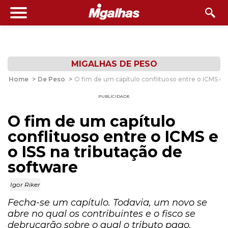
MIGALHAS DE PESO
Home
>
De Peso
>
O fim de um capítulo conflituoso entre o ICMS e o
PUBLICIDADE
O fim de um capítulo
conflituoso entre o ICMS e
o ISS na tributação de
software
Igor Riker
Fecha-se um capítulo. Todavia, um novo se
abre no qual os contribuintes e o fisco se
debruçarão sobre o qual o tributo pago.