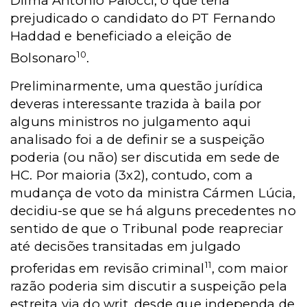
Dilma Antonio Palocci, o que teria
prejudicado o candidato do PT Fernando
Haddad e beneficiado a eleição de
10
Bolsonaro
.
Preliminarmente, uma questão jurídica
deveras interessante trazida à baila por
alguns ministros no julgamento aqui
analisado foi a de definir se a suspeição
poderia (ou não) ser discutida em sede de
HC. Por maioria (3x2), contudo, com a
mudança de voto da ministra Cármen Lúcia,
decidiu-se que se há alguns precedentes no
sentido de que o Tribunal pode reapreciar
até decisões transitadas em julgado
11
proferidas em revisão criminal
, com maior
razão poderia sim discutir a suspeição pela
estreita via do writ, desde que independa de