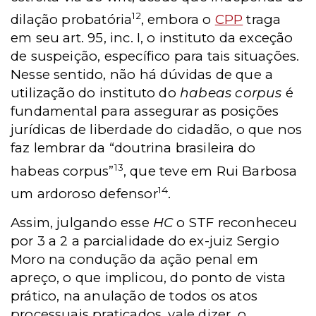
12
dilação probatória
, embora o
CPP
traga
em seu art. 95, inc. I, o instituto da exceção
de suspeição, específico para tais situações.
Nesse sentido, não há dúvidas de que a
utilização do instituto do
habeas corpus
é
fundamental para assegurar as posições
jurídicas de liberdade do cidadão, o que nos
faz lembrar da “doutrina brasileira do
13
habeas corpus”
, que teve em Rui Barbosa
14
um ardoroso defensor
.
Assim, julgando esse
HC
o STF reconheceu
por 3 a 2 a parcialidade do ex-juiz Sergio
Moro na condução da ação penal em
apreço, o que implicou, do ponto de vista
prático, na anulação de todos os atos
processuais praticados, vale dizer, o