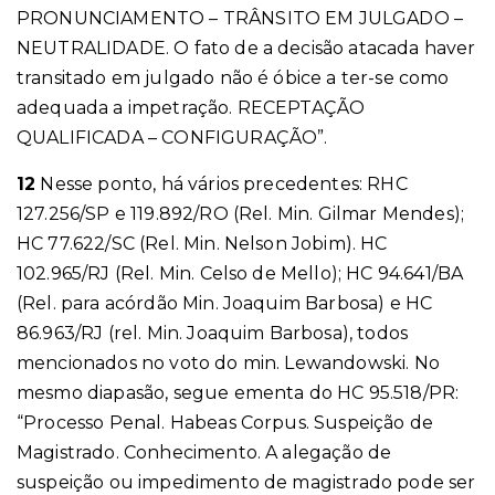
PRONUNCIAMENTO – TRÂNSITO EM JULGADO –
NEUTRALIDADE. O fato de a decisão atacada haver
transitado em julgado não é óbice a ter-se como
adequada a impetração. RECEPTAÇÃO
QUALIFICADA – CONFIGURAÇÃO”.
12
Nesse ponto, há vários precedentes: RHC
127.256/SP e 119.892/RO (Rel. Min. Gilmar Mendes);
HC 77.622/SC (Rel. Min. Nelson Jobim). HC
102.965/RJ (Rel. Min. Celso de Mello); HC 94.641/BA
(Rel. para acórdão Min. Joaquim Barbosa) e HC
86.963/RJ (rel. Min. Joaquim Barbosa), todos
mencionados no voto do min. Lewandowski. No
mesmo diapasão, segue ementa do HC 95.518/PR:
“Processo Penal. Habeas Corpus. Suspeição de
Magistrado. Conhecimento. A alegação de
suspeição ou impedimento de magistrado pode ser