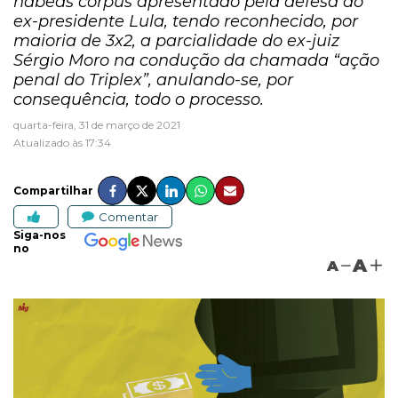
habeas corpus apresentado pela defesa do
ex-presidente Lula, tendo reconhecido, por
maioria de 3x2, a parcialidade do ex-juiz
Sérgio Moro na condução da chamada “ação
penal do Triplex”, anulando-se, por
consequência, todo o processo.
quarta-feira, 31 de março de 2021
Atualizado às 17:34
Compartilhar
Comentar
Siga-nos
no
A
A