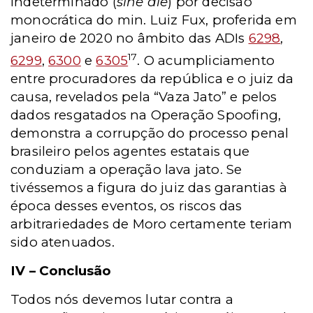
indeterminado (
sine die
) por decisão
monocrática do min. Luiz Fux, proferida em
janeiro de 2020 no âmbito das ADIs
6298
,
17
6299
,
6300
e
6305
. O acumpliciamento
entre procuradores da república e o juiz da
causa, revelados pela “Vaza Jato” e pelos
dados resgatados na Operação Spoofing,
demonstra a corrupção do processo penal
brasileiro pelos agentes estatais que
conduziam a operação lava jato. Se
tivéssemos a figura do juiz das garantias à
época desses eventos, os riscos das
arbitrariedades de Moro certamente teriam
sido atenuados.
IV – Conclusão
Todos nós devemos lutar contra a