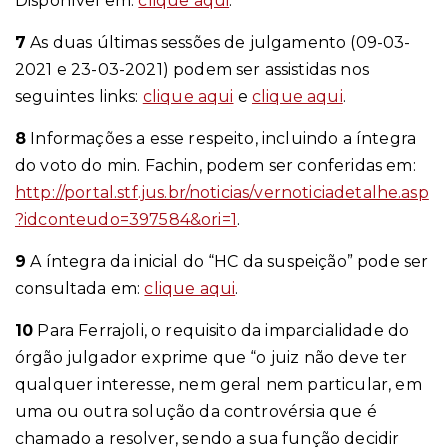
Disponível em:
clique aqui
.
7
As duas últimas sessões de julgamento (09-03-
2021 e 23-03-2021) podem ser assistidas nos
seguintes links:
clique aqui
e
clique aqui
.
8
Informações a esse respeito, incluindo a íntegra
do voto do min. Fachin, podem ser conferidas em:
http://portal.stf.jus.br/noticias/vernoticiadetalhe.asp
?idconteudo=397584&ori=1
.
9
A íntegra da inicial do “HC da suspeição” pode ser
consultada em:
clique aqui
.
10
Para Ferrajoli, o requisito da imparcialidade do
órgão julgador exprime que “o juiz não deve ter
qualquer interesse, nem geral nem particular, em
uma ou outra solução da controvérsia que é
chamado a resolver, sendo a sua função decidir