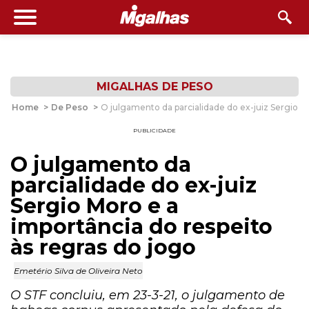
MIGALHAS DE PESO
Home
>
De Peso
>
O julgamento da parcialidade do ex-juiz Sergio M
PUBLICIDADE
O julgamento da
parcialidade do ex-juiz
Sergio Moro e a
importância do respeito
às regras do jogo
Emetério Silva de Oliveira Neto
O STF concluiu, em 23-3-21, o julgamento de