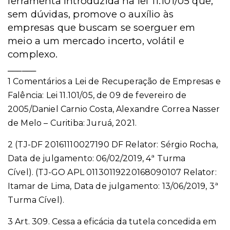
ferramenta introduzida na lei 11.101/05 que,
sem dúvidas, promove o auxílio às
empresas que buscam se soerguer em
meio a um mercado incerto, volátil e
complexo.
______
1 Comentários a Lei de Recuperação de Empresas e
Falência: Lei 11.101/05, de 09 de fevereiro de
2005/Daniel Carnio Costa, Alexandre Correa Nasser
de Melo – Curitiba: Juruá, 2021.
2 (TJ-DF 20161110027190 DF Relator: Sérgio Rocha,
Data de julgamento: 06/02/2019, 4ª Turma
Cível).
(TJ-GO APL 01130119220168090107 Relator:
Itamar de Lima, Data de julgamento: 13/06/2019, 3ª
Turma Cível).
3 Art. 309. Cessa a eficácia da tutela concedida em