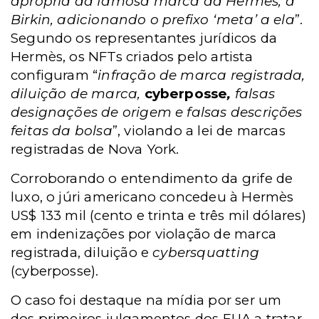
apropria da famosa marca da Hermès, a
Birkin, adicionando o prefixo ‘meta’ a ela
”.
Segundo os representantes jurídicos da
Hermès, os NFTs criados pelo artista
configuram “
infração de marca registrada,
diluição de marca,
cyberposse
,
falsas
designações de origem e falsas descrições
feitas da bolsa
”, violando a lei de marcas
registradas de Nova York.
Corroborando o entendimento da grife de
luxo, o júri americano concedeu à Hermès
US$ 133 mil (cento e trinta e três mil dólares)
em indenizações por violação de marca
registrada, diluição e
cybersquatting
(cyberposse).
O caso foi destaque na mídia por ser um
dos primeiros julgamentos dos EUA a tratar