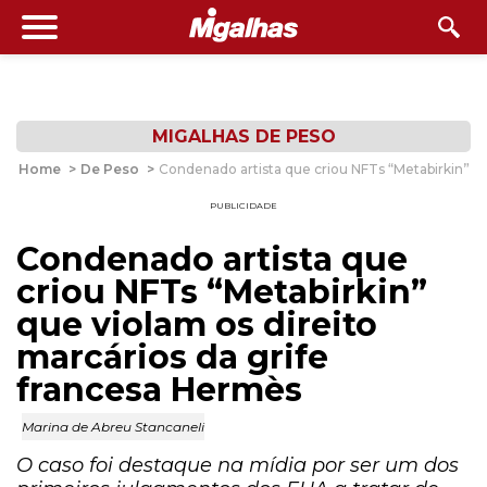
MIGALHAS DE PESO
Home
>
De Peso
>
Condenado artista que criou NFTs “Metabirkin” qu
PUBLICIDADE
Condenado artista que
criou NFTs “Metabirkin”
que violam os direito
marcários da grife
francesa Hermès
Marina de Abreu Stancaneli
O caso foi destaque na mídia por ser um dos