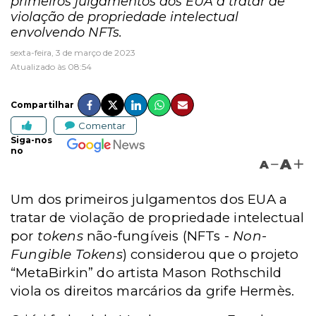
primeiros julgamentos dos EUA a tratar de
violação de propriedade intelectual
envolvendo NFTs.
sexta-feira, 3 de março de 2023
Atualizado às 08:54
Compartilhar
Comentar
Siga-nos
no
A
A
Um dos primeiros julgamentos dos EUA a
tratar de violação de propriedade intelectual
por
tokens
não-fungíveis (NFTs -
Non-
Fungible Tokens
) considerou que o projeto
“MetaBirkin” do artista Mason Rothschild
viola os direitos marcários da grife Hermès.