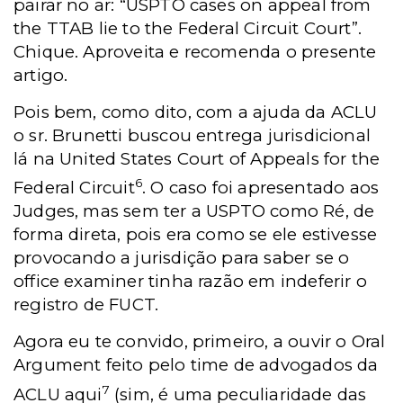
pairar no ar: “USPTO cases on appeal from
the TTAB lie to the Federal Circuit Court”.
Chique. Aproveita e recomenda o presente
artigo.
Pois bem, como dito, com a ajuda da ACLU
o sr. Brunetti buscou entrega jurisdicional
lá na United States Court of Appeals for the
6
Federal Circuit
. O caso foi apresentado aos
Judges, mas sem ter a USPTO como Ré, de
forma direta, pois era como se ele estivesse
provocando a jurisdição para saber se o
office examiner tinha razão em indeferir o
registro de FUCT.
Agora eu te convido, primeiro, a ouvir o Oral
Argument feito pelo time de advogados da
7
ACLU aqui
(sim, é uma peculiaridade das