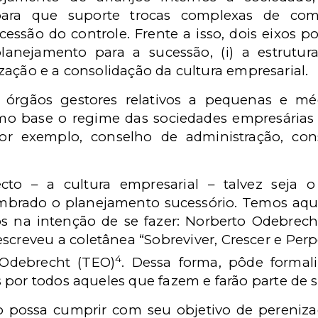
 para que suporte trocas complexas de co
ucessão do controle. Frente a isso, dois eixos 
lanejamento para a sucessão, (i) a estrutur
alização e a consolidação da cultura empresarial.
 órgãos gestores relativos a pequenas e méd
omo base o regime das sociedades empresárias
por exemplo, conselho de administração, con
o – a cultura empresarial – talvez seja o
umbrado o planejamento sucessório. Temos aq
s na intenção de se fazer: Norberto Odebrech
creveu a coletânea “Sobreviver, Crescer e Perpe
4
 Odebrecht (TEO)
. Dessa forma, pôde formali
 por todos aqueles que fazem e farão parte de 
o possa cumprir com seu objetivo de pereniza