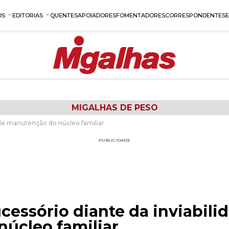
OS
EDITORIAS
QUENTES
APOIADORES
FOMENTADORES
CORRESPONDENTES
MIGALHAS DE PESO
 de manutenção do núcleo familiar
PUBLICIDADE
essório diante da inviabili
úcleo familiar