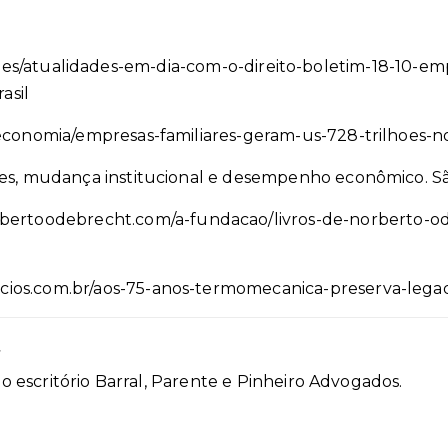
ades/atualidades-em-dia-com-o-direito-boletim-18-10-emp
asil
/economia/empresas-familiares-geram-us-728-trilhoes-
es, mudança institucional e desempenho econômico. São
toodebrecht.com/a-fundacao/livros-de-norberto-od
ios.com.br/aos-75-anos-termomecanica-preserva-lega
 escritório Barral, Parente e Pinheiro Advogados.