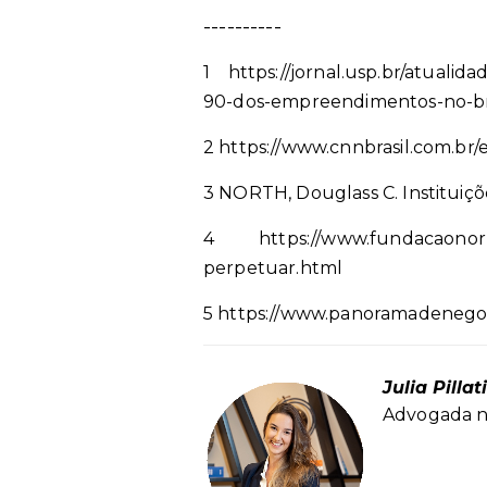
----------
1 https://jornal.usp.br/atualid
90-dos-empreendimentos-no-br
2 https://www.cnnbrasil.com.br
3 NORTH, Douglass C. Instituiçõ
4 https://www.fundacaonorber
perpetuar.html
5 https://www.panoramadenegoc
Julia Pillati
Advogada no