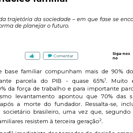
a trajetória da sociedade – em que fase se enc
orma de planejar o futuro.
Siga-nos
Comentar
no
 base familiar compunham mais de 90% do per
1
tante parcela do PIB - quase 65%
. Muito 
 da força de trabalho e para importante par
smo levantamento apontou que 70% das so
 após a morte do fundador. Ressalta-se, inc
 societário brasileiro, uma vez que, segun
2
iliares resistem à terceira geração
.