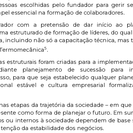
ssoas escolhidas pelo fundador para gerir s
el essencial na formação de colaboradores.
ador com a pretensão de dar início ao p
ma estruturado de formação de líderes, do qua
a, incluindo não só a capacitação técnica, mas
5
a Termomecânica
.
as estruturais foram criadas para a implementa
diante planejamento de sucessão para i
a isso, para que seja estabelecido qualquer pla
onal estável e cultura empresarial formali
nas etapas da trajetória da sociedade – em que
esente como forma de planejar o futuro. Em s
nos ou internos à sociedade dependem de base s
enção da estabilidade dos negócios.