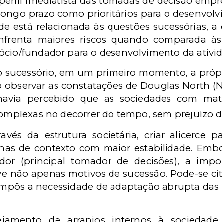
 perfil imediatista das tomadas de decisão empre
longo prazo como prioritários para o desenvol
de está relacionada às questões sucessórias, 
nfrenta maiores riscos quando comparada às
ócio/fundador para o desenvolvimento da ativid
sucessório, em um primeiro momento, a própria
 ao observar as constatações de Douglas North (
via percebido que as sociedades com matriz
complexas no decorrer do tempo, sem prejuízo d
ravés da estrutura societária, criar alicerce
inas de contexto com maior estabilidade. Emb
or (principal tomador de decisões), a impo
olve não apenas motivos de sucessão. Pode-se c
mpôs a necessidade de adaptação abrupta das
jamento de arranjos internos à sociedade, 