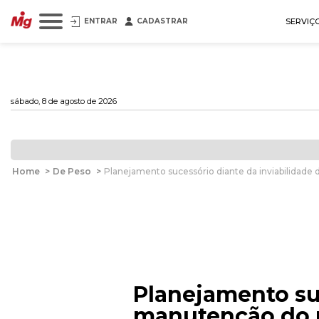
ENTRAR
CADASTRAR
SERVIÇ
sábado, 8 de agosto de 2026
Home
>
De Peso
>
Planejamento sucessório diante da inviabilidade
Planejamento suc
manutenção do n