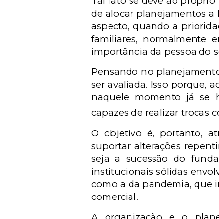
Tal fato se deve ao próprio
de alocar planejamentos a 
aspecto, quando a priorida
familiares, normalmente e
importância da pessoa do s
Pensando no planejamento 
ser avaliada. Isso porque,
naquele momento já se ha
capazes de realizar trocas 
O objetivo é, portanto, at
suportar alterações repent
seja a sucessão do fundad
institucionais sólidas env
como a da pandemia, que i
comercial.
A organização e o plane