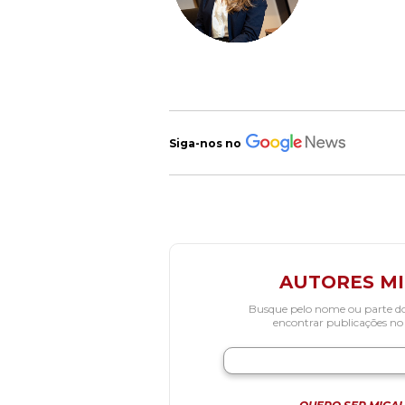
Siga-nos no
AUTORES M
Busque pelo nome ou parte d
encontrar publicações no