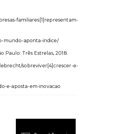
resas-familiares
[1]
representam-
no-mundo-aponta-indice/
 Paulo: Três Estrelas, 2018.
ebrecht/sobreviver
[4]
crescer-e-
do-e-aposta-em-inovacao