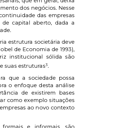
sariais, que em geral, deixa
vimento dos negócios. Nesse
a continuidade das empresas
 de capital aberto, dada a
ade.
 estrutura societária deve
Nobel de Economia de 1993),
 institucional sólida são
3
e suas estruturas
.
 para que a sociedade possa
ora o enfoque desta análise
rtância de existirem bases
itar como exemplo situações
 empresas ao novo contexto
formais e informais, são