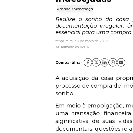
Amadeu Mendonça
Realize o sonho da casa p
documentação irregular, ônu
essencial para uma compra s
terça-feira, 30 de maio de 2023
Atualizado às 14:04
Compartilhar
A aquisição da casa própri
processo de compra de imóv
sonho.
Em meio à empolgação, mui
uma transação financeir
significativa de suas vida
documentais, questões rela