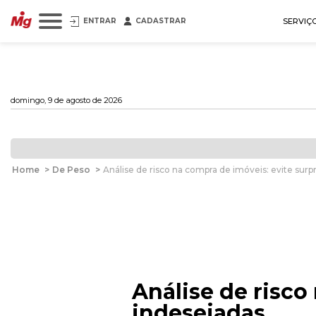
ENTRAR
CADASTRAR
SERVIÇ
domingo, 9 de agosto de 2026
Home
>
De Peso
>
Análise de risco na compra de imóveis: evite surp
Análise de risco
indesejadas