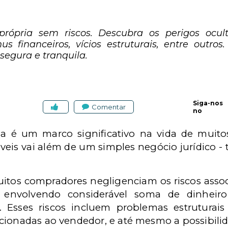
rópria sem riscos. Descubra os perigos ocu
s financeiros, vícios estruturais, entre outro
egura e tranquila.
Siga-nos
Comentar
no
a é um marco significativo na vida de muitos
eis vai além de um simples negócio jurídico - t
tos compradores negligenciam os riscos assoc
a envolvendo considerável soma de dinhei
s. Esses riscos incluem problemas estruturais
cionadas ao vendedor, e até mesmo a possibilid