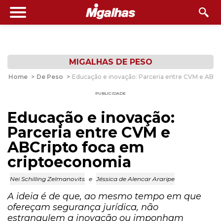
MIGALHAS DE PESO
Home
>
De Peso
>
Educação e inovação: Parceria entre CVM e ABCr
PUBLICIDADE
Educação e inovação:
Parceria entre CVM e
ABCripto foca em
criptoeconomia
Nei Schilling Zelmanovits
e
Jéssica de Alencar Araripe
A ideia é de que, ao mesmo tempo em que
ofereçam segurança jurídica, não
estrangulem a inovação ou imponham