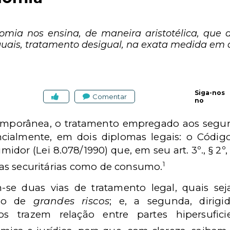
omia nos ensina, de maneira aristotélica, que 
guais, tratamento desigual, na exata medida em 
Siga-nos
Comentar
no
temporânea, o tratamento empregado aos segu
ncialmente, em dois diplomas legais: o Código 
dor (Lei 8.078/1990) que, em seu art. 3º., § 2º
1
icas securitárias como de consumo.
e duas vias de tratamento legal, quais seja
omo de
grandes riscos
; e, a segunda, dirig
os trazem relação entre partes hipersufic