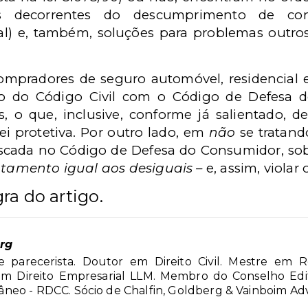
s decorrentes do descumprimento de cont
al) e, também, soluções para problemas outros
compradores de seguro automóvel, residencial e 
ão do Código Civil com o Código de Defesa 
 o que, inclusive, conforme já salientado, d
 lei protetiva. Por outro lado, em
não
se tratand
scada no Código de Defesa do Consumidor, so
atamento igual aos desiguais –
e, assim, violar
ra do artigo.
erg
 parecerista. Doutor em Direito Civil. Mestre em R
 Direito Empresarial LLM. Membro do Conselho Editor
eo - RDCC. Sócio de Chalfin, Goldberg & Vainboim Ad