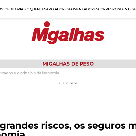
OS
EDITORIAS
QUENTES
APOIADORES
FOMENTADORES
CORRESPONDENTES
MIGALHAS DE PESO
icados e o princípio da isonomia
PUBLICIDADE
grandes riscos, os seguros m
onomia