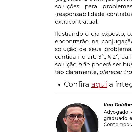
soluções para problema
(responsabilidade contratu
extracontratual.
Ilustrando o ora exposto, 
encontrarão na conjugaç
solução de seus problemas,
contida no art. 3º., § 2º, da
solução
não
poderá ser bu
tão claramente,
oferecer tr
Confira
aqui
a ínteg
Ilan Goldb
Advogado e
graduado em
Contemporân