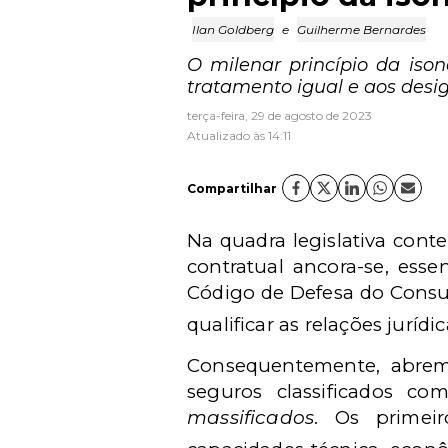
Ilan Goldberg
e
Guilherme Bernardes
O milenar princípio da ison
tratamento igual e aos desi
terça-feira, 29 de agosto de 2023
Atualizado às 14:11
Compartilhar
Na quadra legislativa con
contratual ancora-se, esse
Código de Defesa do Consumi
qualificar as relações juríd
Consequentemente, abrem-s
seguros classificados c
massificados
. Os primeir