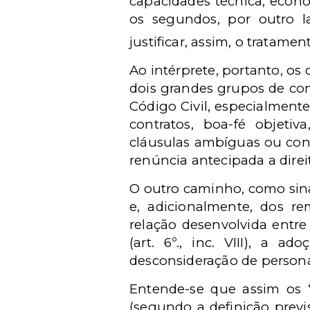
capacidades técnica, econô
os segundos, por outro la
justificar, assim, o tratamen
Ao intérprete, portanto, os
dois grandes grupos de cont
Código Civil, especialmente
contratos, boa-fé objeti
cláusulas ambíguas ou cont
renúncia antecipada a direi
O outro caminho, como sina
e, adicionalmente, dos re
relação desenvolvida entre
(art. 6º., inc. VIII), a 
desconsideração de personal
Entende-se que assim os 
(segundo a definição previ