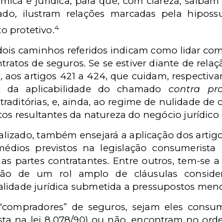
mica e jurídica, para que, com clareza, saiba
do, ilustram relações marcadas pela hipossu
4
to protetivo.
 dois caminhos referidos indicam como lidar co
ratos de seguros. Se se estiver diante de relação
, aos artigos 421 a 424, que cuidam, respectiv
va, da aplicabilidade do chamado
contra pr
raditórias, e, ainda, ao regime de nulidade de
tos resultantes da natureza do negócio jurídico
lizado, também ensejará a aplicação dos artigos
médios previstos na legislação consumerista p
 as partes contratantes. Entre outros, tem-se 
adoção de um rol amplo de cláusulas consider
idade jurídica submetida a pressupostos menos 
“compradores” de seguros, sejam eles consum
sta na lei 8.078/90) ou não, encontram no orde