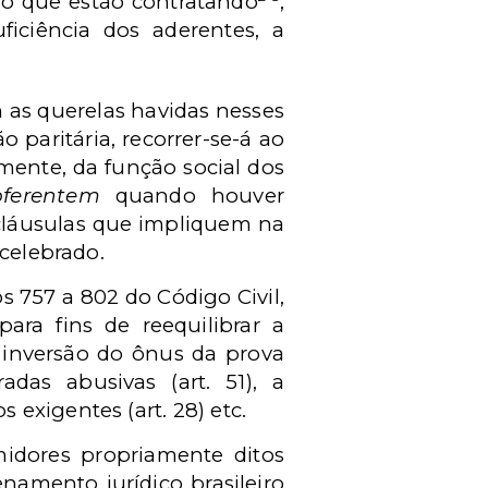
m o que estão contratando
;
ficiência dos aderentes, a
m as querelas havidas nesses
 paritária, recorrer-se-á ao
amente, da função social dos
oferentem
quando houver
 cláusulas que impliquem na
 celebrado.
 757 a 802 do Código Civil,
ara fins de reequilibrar a
a inversão do ônus da prova
adas abusivas (art. 51), a
exigentes (art. 28) etc.
idores propriamente ditos
namento jurídico brasileiro