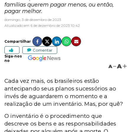
famílias querem pagar menos, ou então,
pagar melhor.
domingo, 3 de dezembro de 2023
Atualizado em 6 de dezembro de 2023 10:42
Compartilhar
Comentar
Siga-nos
no
A
A
Cada vez mais, os brasileiros estão
antecipando seus planos sucessórios ao
invés de aguardarem o momento e a
realização de um inventário. Mas, por quê?
O inventário é o procedimento que
descreve os bens e as responsabilidades
deixadas por alguém após a morte. O