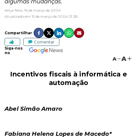
algumas mudanças.
terça-feira, 16 de março de 2004
Atualizado em 15 de março de 2004 13:28
Compartilhar
Comentar
Siga-nos
no
A
A
Incentivos fiscais à informática e
automação
Abel Simão Amaro
Fabiana Helena Lopes de Macedo*