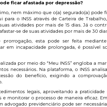
de ficar afastada por depressão?
imo, nem máximo que o(a) segurado(a) pode fic
 para o INSS através de Carteira de Trabalho, 
suas atividades por mais de 15 dias. Já o co
 afastar-se de suas atividades por mais de 30 dias
 prorrogação, esta pode ser feita mediante
ltar em incapacidade prolongada, é possível so
 realizada por meio do “Meu INSS” engloba a mar
os necessários. Na plataforma, o INSS analis
cessão do benefício, exigindo a comprovaçã
o.
ocedimentos legais, aproveitando a praticidad
s e monitorar o processo de maneira eficaz. E
um advogado previdenciário pode ser necessária