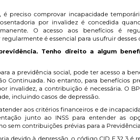
, é preciso comprovar incapacidade temporári
osentadoria por invalidez é concedida quan
ermanente. O acesso aos benefícios é reg
r regularmente é essencial para usufruir desses d
previdência. Tenho direito a algum benef
ra a previdência social, pode ter acesso a bene
ão Continuada. No entanto, para benefícios pre
r invalidez, a contribuição é necessária. O B
de, incluindo casos de depressão.
 atender aos critérios financeiros e de incapaci
ntação junto ao INSS para entender as opçõ
o sem contribuições prévias para a Previdência 
ia devido à depressão, o código CID F.32.3 é r