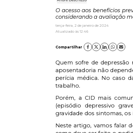
O acesso aos benefícios pr
considerando a avaliação mé
terça-feira, 2 de janeiro de 2024
Atualizado às 12:46
Compartilhar
Quem sofre de depressão m
aposentadoria não depende
perícia médica. No caso d
trabalho.
Porém, a CID mais comum
(episódio depressivo grav
gravidade dos sintomas, os
Neste artigo, vamos falar 