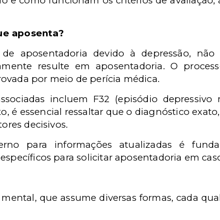
do e como funcionam os critérios de avaliação,
ue aposenta?
de aposentadoria devido à depressão, não 
amente resulte em aposentadoria. O process
ovada por meio de perícia médica.
ssociadas incluem F32 (episódio depressivo 
to, é essencial ressaltar que o diagnóstico exato
tores decisivos.
erno para informações atualizadas é fund
específicos para solicitar aposentadoria em cas
ental, que assume diversas formas, cada qual 