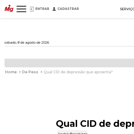
ENTRAR
CADASTRAR
SERVIÇ
sábado, 8 de agosto de 2026
Home
>
De Peso
>
Qual CID de depressão que aposenta?
Qual CID de dep
André Beschizza