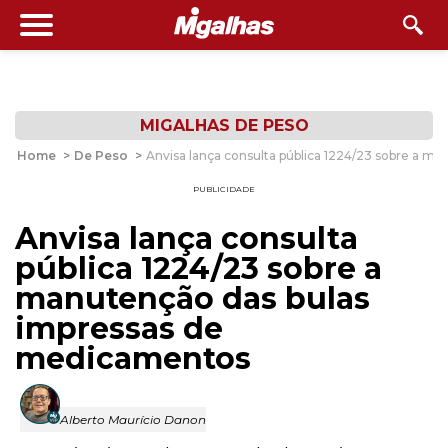
MIGALHAS DE PESO
Home
>
De Peso
>
Anvisa lança consulta pública 1224/23 sobre a 
PUBLICIDADE
Anvisa lança consulta
pública 1224/23 sobre a
manutenção das bulas
impressas de
medicamentos
Alberto Maurício Danon