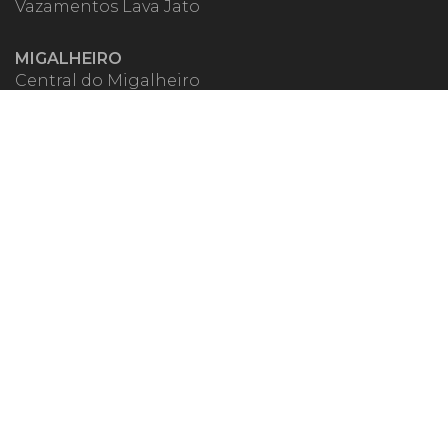
Vazamentos Lava Jato
MIGALHEIRO
Central do Migalheiro
Fale Conosco
Apoiadores
Fomentadores
Perguntas Frequentes
Termos de Uso
Quem Somos
MIGALHAS NAS REDES
ISSN 1983-392X