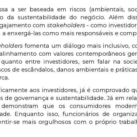
a a ser baseada em riscos (ambientais, soci
ão da sustentabilidade do negócio. Além di
engajamento com
stakeholders
- como investidore
a enxergá-las como mais responsáveis e comp
eholders
fomenta um diálogo mais inclusivo, c
e alinhamento com valores contemporâneos ger
quanto entre investidores, sem falar na soc
iscos de escândalos, danos ambientais e prátic
rca.
ficamente aos investidores, já é comprovado q
s de governança e sustentabilidade. Já em re
sas demonstram que os consumidores moder
ade. Enquanto isso, funcionários de organ
ntir-se mais orgulhosos com o próprio trabalh