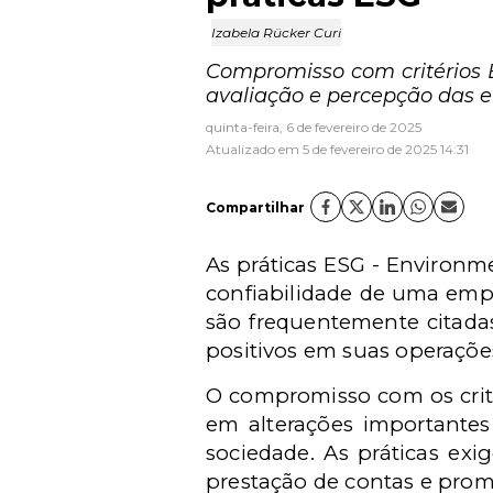
Izabela Rücker Curi
Compromisso com critérios 
avaliação e percepção das 
quinta-feira, 6 de fevereiro de 2025
Atualizado em 5 de fevereiro de 2025 14:31
Compartilhar
As práticas ESG - Environme
confiabilidade de uma emp
são frequentemente citada
positivos em suas operaçõe
O compromisso com os crité
em alterações importantes
sociedade. As práticas exi
prestação de contas e prom