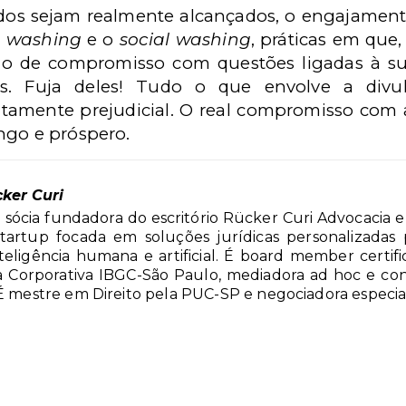
dos sejam realmente alcançados, o engajamento
n washing
e o
social washing
, práticas em que
são de compromisso com questões ligadas à su
tes. Fuja deles! Tudo o que envolve a di
amente prejudicial. O real compromisso com a
ngo e próspero.
cker Curi
sócia fundadora do escritório Rücker Curi Advocacia e
tartup focada em soluções jurídicas personalizadas p
eligência humana e artificial. É board member certific
 Corporativa IBGC-São Paulo, mediadora ad hoc e co
 É mestre em Direito pela PUC-SP e negociadora especia