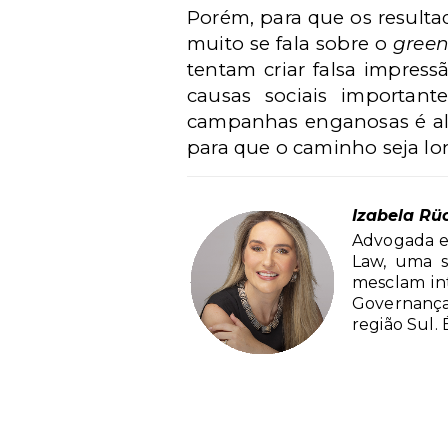
Porém, para que os resulta
muito se fala sobre o
gree
tentam criar falsa impres
causas sociais importan
campanhas enganosas é alt
para que o caminho seja lo
Izabela Rü
Advogada e 
Law, uma s
mesclam int
Governança
região Sul.