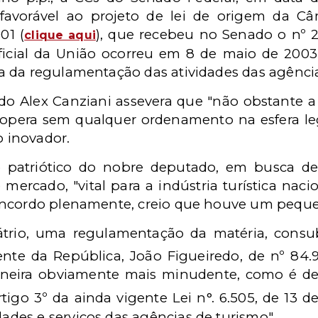
 favorável ao projeto de lei de origem da C
01 (
), que recebeu no Senado o nº 2
clique aqui
ficial da União ocorreu em 8 de maio de 2003
ta da regulamentação das atividades das agênci
tado Alex Canziani assevera que "não obstante a
opera sem qualquer ordenamento na esfera lega
o inovador.
o patriótico do nobre deputado, em busca d
mercado, "vital para a indústria turística na
oncordo plenamente, creio que houve um peque
átrio, uma regulamentação da matéria, cons
nte da República, João Figueiredo, de nº 84.9
maneira obviamente mais minudente, como é de
tigo 3º da ainda vigente Lei n°. 6.505, de 13 
idades e serviços das agências de turismo".