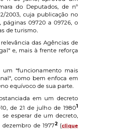
âmara do Deputados, de nº
2/2003, cuja publicação no
, páginas 09720 a 09726, o
as de turismo.
 relevância das Agências de
l" e, mais à frente reforça
e um "funcionamento mais
cional", como bem enfoca em
no equívoco de sua parte.
ubstanciada em um decreto
1
10, de 21 de julho de 1980
 se esperar de um decreto,
2
de dezembro de 1977
(
clique