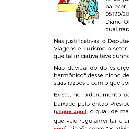
parecer
05120/20
Diário O
qual tra
Nas justificativas, o Depu
Viagens e Turismo o setor 
que tal iniciativa teve cunh
Não duvidando do esforç
harmônico" desse nicho de 
suas razões e com o que c
Existe, no ordenamento p
baixado pelo então Preside
(
), o qual, de 
clique aqui
que veio regulamentar o ar
), dispõe sobre "as ativ
aqui