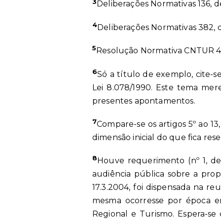
3
Deliberações Normativas 136, de
4
Deliberações Normativas 382, de
5
Resolução Normativa CNTUR 4, de
6
Só a título de exemplo, cite-s
Lei 8.078/1990. Este tema mer
presentes apontamentos.
7
Compare-se os artigos 5º ao 13,
dimensão inicial do que fica re
8
Houve requerimento (nº 1, de 
audiência pública sobre a prop
17.3.2004, foi dispensada na re
mesma ocorresse por época em
Regional e Turismo. Espera-se 