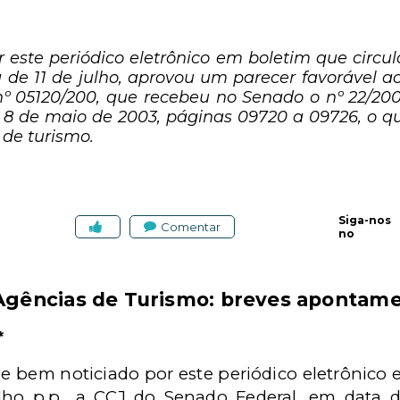
este periódico eletrônico em boletim que circulo
de 11 de julho, aprovou um parecer favorável ao
 05120/200, que recebeu no Senado o nº 22/2003
m 8 de maio de 2003, páginas 09720 a 09726, o q
 de turismo.
Siga-nos
Comentar
no
gências de Turismo: breves apontam
*
 bem noticiado por este periódico eletrônico
ulho p.p., a CCJ do Senado Federal, em data 