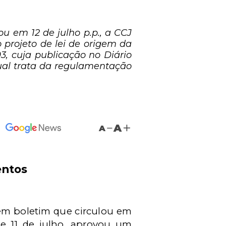
u em 12 de julho p.p., a CCJ
 projeto de lei de origem da
, cuja publicação no Diário
ual trata da regulamentação
A
A
entos
 em boletim que circulou em
de 11 de julho, aprovou um