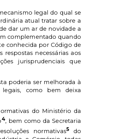
 mecanismo legal do qual se
rdinária atual tratar sobre a
nde dar um ar de novidade a
o bem complementado quando
nte conhecida por Código de
s respostas necessárias aos
ações jurisprudenciais que
sta poderia ser melhorada à
os legais, como bem deixa
ormativas do Ministério da
4
o
, bem como da Secretaria
5
esoluções normativas
do