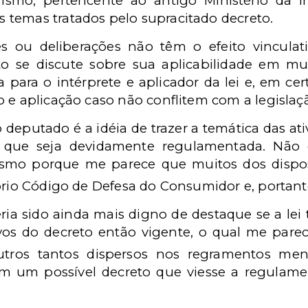
smo, pertencente ao antigo Ministério da I
temas tratados pelo supracitado decreto.
es ou deliberações não têm o efeito vincul
to se discute sobre sua aplicabilidade em mu
 para o intérprete e aplicador da lei e, em 
 e aplicação caso não conflitem com a legislaç
o deputado é a idéia de trazer a temática das at
a que seja devidamente regulamentada. Não 
esmo porque me parece que muitos dos dispos
rio Código de Defesa do Consumidor e, portant
ria sido ainda mais digno de destaque se a lei
vos do decreto então vigente, o qual me pare
ros tantos dispersos nos regramentos meno
em um possível decreto que viesse a regulament