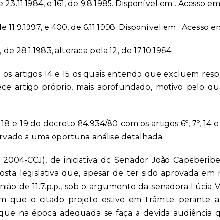
 23.11.1984, e 161, de 9.8.1985. Disponível em
. Acesso em:
 11.9.1997, e 400, de 6.11.1998. Disponível em
. Acesso em
 28.1.1983, alterada pela 12, de 17.10.1984.
e os artigos 14 e 15 os quais entendo que excluem resp
ece artigo próprio, mais aprofundado, motivo pelo q
 18 e 19 do decreto 84.934/80 com os artigos 6º, 7º, 14
servado a uma oportuna análise detalhada.
2004-CCJ), de iniciativa do Senador João Capeberibe
osta legislativa que, apesar de ter sido aprovada em
união de 11.7.p.p., sob o argumento da senadora Lúcia
 que o citado projeto estive em trâmite perante 
que na época adequada se faça a devida audiência qu