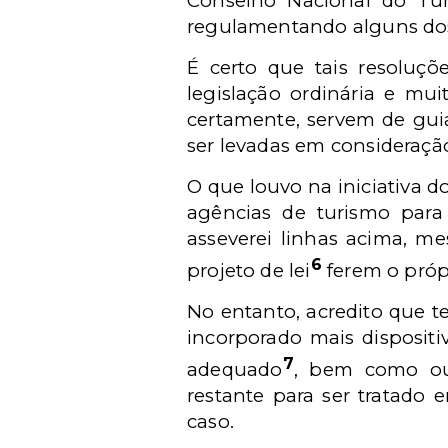
Conselho Nacional do Turi
regulamentando alguns dos 
É certo que tais resoluçõ
legislação ordinária e mui
certamente, servem de guia
ser levadas em consideração
O que louvo na iniciativa d
agências de turismo par
asseverei linhas acima, m
6
projeto de lei
ferem o próp
No entanto, acredito que te
incorporado mais dispositi
7
adequado
, bem como out
restante para ser tratado 
caso.