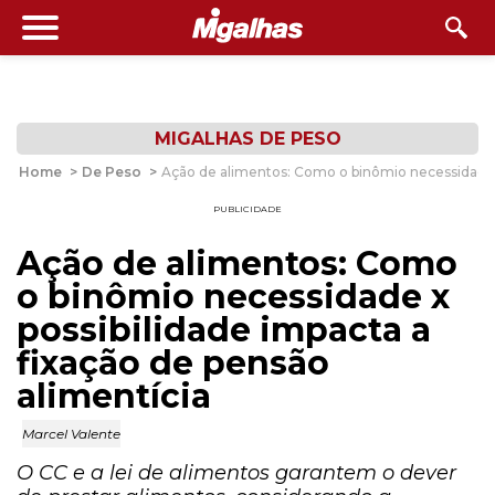
MIGALHAS DE PESO
Home
>
De Peso
>
Ação de alimentos: Como o binômio necessidade x
PUBLICIDADE
Ação de alimentos: Como
o binômio necessidade x
possibilidade impacta a
fixação de pensão
alimentícia
Marcel Valente
O CC e a lei de alimentos garantem o dever