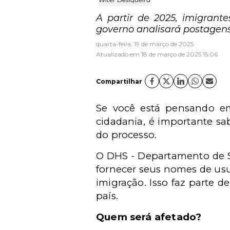
A partir de 2025, imigrant
governo analisará postagens
quarta-feira, 19 de março de 2025
Atualizado em 18 de março de 2025 15:06
Compartilhar
Se você está pensando em
cidadania, é importante sa
do processo.
O
DHS -
Departamento de Se
fornecer seus nomes de usu
imigração. Isso faz parte 
país.
Quem será afetado?