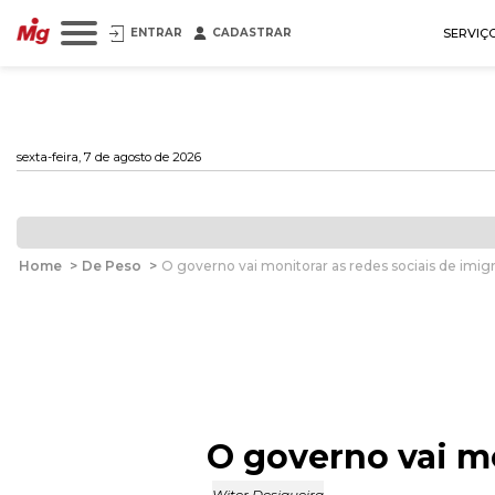
ENTRAR
CADASTRAR
SERVIÇ
sexta-feira, 7 de agosto de 2026
Home
>
De Peso
>
O governo vai monitorar as redes sociais de imig
O governo vai mo
Witer Desiqueira