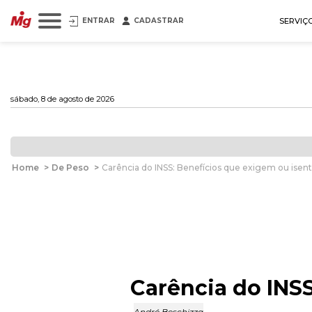
ENTRAR
CADASTRAR
SERVIÇ
sábado, 8 de agosto de 2026
Home
>
De Peso
>
Carência do INSS: Benefícios que exigem ou isen
Carência do INS
André Beschizza