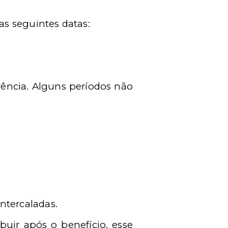
s seguintes datas:
rência. Alguns períodos não
ntercaladas.
buir após o benefício, esse