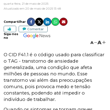
quarta-feira, 21 de maio de 2025
Atualizado em 20 de maio de 2025 13:48
Compartilhar
Comentar
Siga-nos
no
A
A
O CID F41.1 é o código usado para classificar
o
TAG -
transtorno de ansiedade
generalizada, uma condição que afeta
milhões de pessoas no mundo. Esse
transtorno vai além das preocupações
comuns, pois provoca medo e tensão
constantes, podendo até impedir o
indivíduo de trabalhar.
Quando os sintomas se tornam graves,