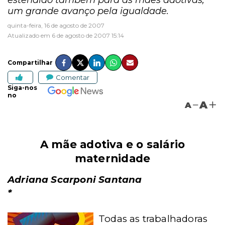
estendido também para as mães adotivas,
um grande avanço pela igualdade.
quinta-feira, 16 de agosto de 2007
Atualizado em 6 de agosto de 2007 15:14
Compartilhar
Comentar
Siga-nos
no
A
A
A mãe adotiva e o salário
maternidade
Adriana Scarponi Santana
*
Todas as trabalhadoras