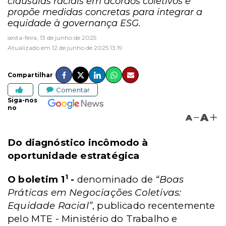
cláusulas raciais em acordos coletivos e
propõe medidas concretas para integrar a
equidade à governança ESG.
sexta-feira, 13 de junho de 2025
Atualizado em 12 de junho de 2025 13:19
Compartilhar
Comentar
Siga-nos
no
A
A
Do diagnóstico incômodo à
oportunidade estratégica
1
O boletim 1
-
denominado de
“Boas
Práticas em Negociações Coletivas:
Equidade Racial”
, publicado recentemente
pelo MTE - Ministério do Trabalho e