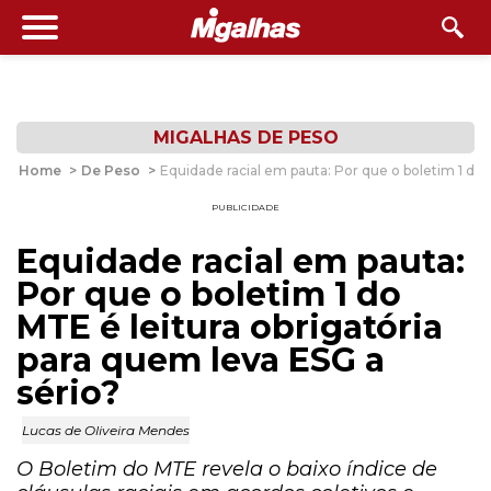
MIGALHAS DE PESO
Home
>
De Peso
>
Equidade racial em pauta: Por que o boletim 1 do 
PUBLICIDADE
Equidade racial em pauta:
Por que o boletim 1 do
MTE é leitura obrigatória
para quem leva ESG a
sério?
Lucas de Oliveira Mendes
O Boletim do MTE revela o baixo índice de