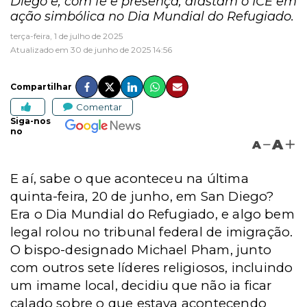
Diego e, com fé e presença, afastam o ICE em
ação simbólica no Dia Mundial do Refugiado.
terça-feira, 1 de julho de 2025
Atualizado em 30 de junho de 2025 14:56
Compartilhar
Comentar
Siga-nos
no
A
A
E aí, sabe o que aconteceu na última
quinta-feira, 20 de junho, em San Diego?
Era o Dia Mundial do Refugiado, e algo bem
legal rolou no tribunal federal de imigração.
O bispo-designado Michael Pham, junto
com outros sete líderes religiosos, incluindo
um imame local, decidiu que não ia ficar
calado sobre o que estava acontecendo