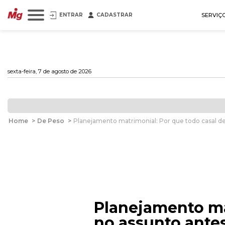
ENTRAR
CADASTRAR
SERVIÇ
sexta-feira, 7 de agosto de 2026
Home
>
De Peso
>
Planejamento matrimonial: Por que todo casal de
Planejamento ma
no assunto antes