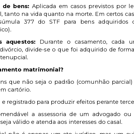
 de bens:
Aplicada em casos previstos por 
l, tanto na vida quanto na morte.
Em certos ca
 súmula 377 do STF para bens adquiridos 
co).
s aquestos:
Durante o casamento, cada um
divórcio, divide-se o que foi adquirido de form
ntenupcial.
jamento matrimonial?
ns que não seja o padrão (comunhão parcial) 
m cartório.
o e registrado para produzir efeitos perante terce
comendável a assessoria de um advogado ou a
eja válido e atenda aos interesses do casal.