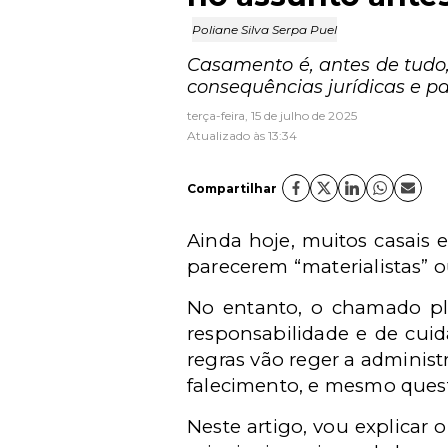
Poliane Silva Serpa Puel
Casamento é, antes de tud
consequências jurídicas e pa
terça-feira, 15 de julho de 2025
Atualizado às 13:34
Compartilhar
Ainda hoje, muitos casais 
parecerem “materialistas” ou
No entanto, o chamado pl
responsabilidade e de cuid
regras vão reger a adminis
falecimento, e mesmo quest
Neste artigo, vou explicar