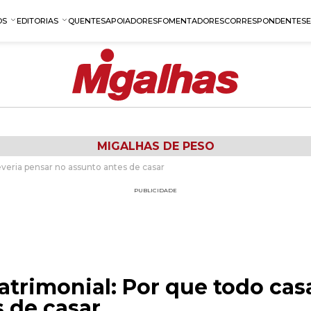
OS
EDITORIAS
QUENTES
APOIADORES
FOMENTADORES
CORRESPONDENTES
MIGALHAS DE PESO
veria pensar no assunto antes de casar
PUBLICIDADE
trimonial: Por que todo casa
 de casar