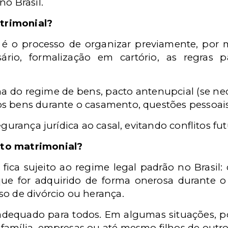
no Brasil.
trimonial?
é o processo de organizar previamente, por m
ário, formalização em cartório, as regras 
ha do regime de bens, pacto antenupcial (se ne
s bens durante o casamento, questões pessoais, 
egurança jurídica ao casal, evitando conflitos fut
to matrimonial?
fica sujeito ao regime legal padrão no Brasil
 que for adquirido de forma onerosa durante o
so de divórcio ou herança.
adequado para todos. Em algumas situações, po
família, empresas ou até mesmo filhos de outr