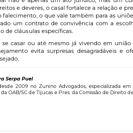
al não é apenas um ato jurídico, mas um cu
itos e deveres, o casal fortalece a relação e pre
o falecimento, o que vale também para as uniões
rado um contrato de convivência com a esco
 de cláusulas específicas.
se casar ou até mesmo já vivendo em união e
ejamento evita surpresas desagradáveis e o
sejado.
va Serpa Puel
esde 2009 no Zunino Advogados, especializada em Di
 da OAB/SC de Tijucas e Pres. da Comissão de Direito 