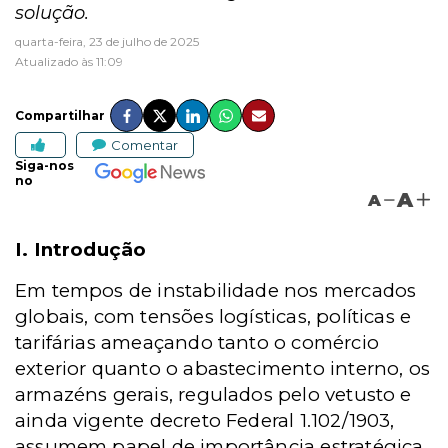
solução.
quarta-feira, 23 de julho de 2025
Atualizado às 11:09
Compartilhar
Comentar
Siga-nos
no
A
A
I. Introdução
Em tempos de instabilidade nos mercados
globais, com tensões logísticas, políticas e
tarifárias ameaçando tanto o comércio
exterior quanto o abastecimento interno, os
armazéns gerais, regulados pelo vetusto e
ainda vigente decreto Federal 1.102/1903,
assumem papel de importância estratégica.