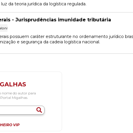
z da teoria jurídica da logística regulada.
ais - Jurisprudências imunidade tributária
loni
ais possuem caráter estruturante no ordenamento jurídico bras
nização e segurança da cadeia logística nacional.
IGALHAS
o nome do autor para
 Portal Migalhas.
HEIRO VIP