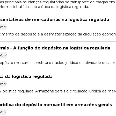
 as principais mudanças regulatórias no transporte de cargas em 2
eforma tributária, sob a ótica da logística regulada.
esentativos de mercadorias na logística regulada
loni
imento de depósito e a desmaterialização da circulação econôm
ais - A função do depósito na logística regulada
loni
pósito mercantil constitui o núcleo jurídico da atividade dos ar
ca da logística regulada
loni
da logística regulada: Armazéns gerais e circulação jurídica de mer
urídica do depósito mercantil em armazéns gerais
loni