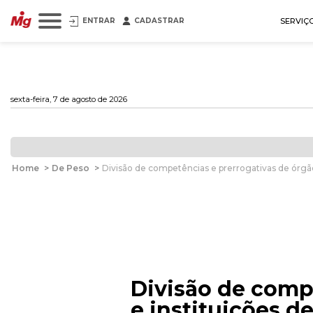
ENTRAR
CADASTRAR
SERVIÇ
sexta-feira, 7 de agosto de 2026
Home
>
De Peso
>
Divisão de competências e prerrogativas de órgão
Divisão de comp
e instituições d