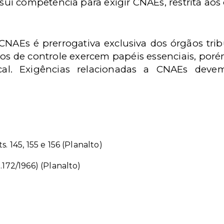
i competência para exigir CNAEs, restrita aos ó
NAEs é prerrogativa exclusiva dos órgãos tribu
os de controle exercem papéis essenciais, porém
cal. Exigências relacionadas a CNAEs devem
. 145, 155 e 156 (Planalto)
.172/1966) (Planalto)