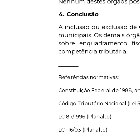
Nenhum destes órgãos possu
4. Conclusão
A inclusão ou exclusão de C
municipais. Os demais órgã
sobre enquadramento fis
competência tributária.
_______
Referências normativas:
Constituição Federal de 1988, arts
Código Tributário Nacional (Lei 5
LC 87/1996 (Planalto)
LC 116/03 (Planalto)