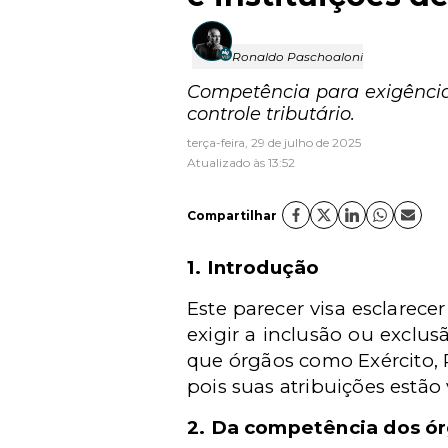
Ronaldo Paschoaloni
Competência para exigência 
controle tributário.
terça-feira, 29 de julho de 2025
Atualizado às 13:52
Compartilhar
1. Introdução
Este parecer visa esclarece
exigir a inclusão ou exclu
que órgãos como Exército, P
pois suas atribuições estão 
2. Da competência dos ór