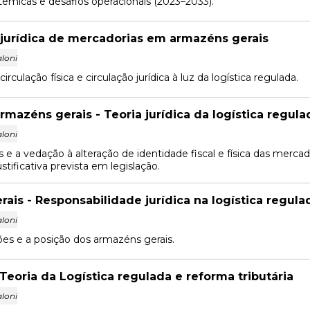
êmicas e desafios operacionais (2023–2033).
 jurídica de mercadorias em armazéns gerais
loni
irculação física e circulação jurídica à luz da logística regulada.
armazéns gerais - Teoria jurídica da logística regula
loni
 e a vedação à alteração de identidade fiscal e física das mercad
stificativa prevista em legislação.
ais - Responsabilidade jurídica na logística regula
loni
ções e a posição dos armazéns gerais.
 Teoria da Logística regulada e reforma tributária
loni