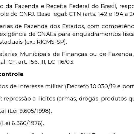
rio da Fazenda e Receita Federal do Brasil, res
role do CNPJ. Base legal: CTN (arts. 142 e 194 a 2
tarias de Fazenda dos Estados, com competênci
exigência de CNAEs para enquadramentos fiscais. 
taduais (ex.: RICMS-SP).
etarias Municipais de Finanças ou de Fazenda
CF, art. 156, III; LC 116/03.
controle
os de interesse militar (Decreto 10.030/19 e por
il: repressão a ilícitos (armas, drogas, produtos q
l (Lei 9.605/1998).
(Lei 6.360/1976).