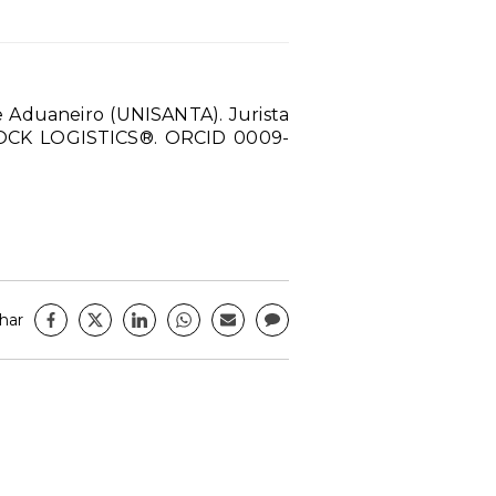
 e Aduaneiro (UNISANTA). Jurista
 DOCK LOGISTICS®. ORCID 0009-
har