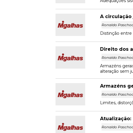
Adequações sist
A circulação
Ronaldo Paschoa
Distinção entre c
Direito dos 
Ronaldo Paschoa
Armazéns gerais
alteração sem ju
Armazéns ger
Ronaldo Paschoa
Limites, distor
Atualização:
Ronaldo Paschoa