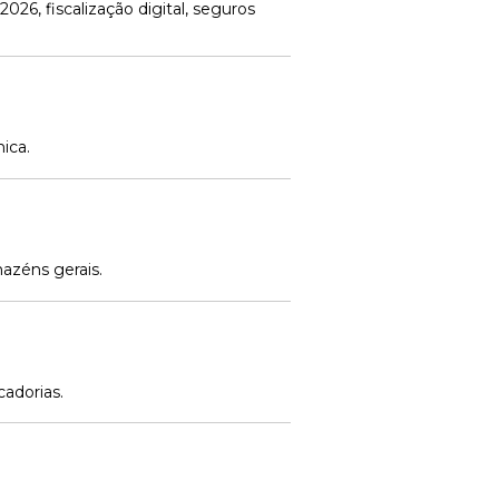
026, fiscalização digital, seguros
ica.
mazéns gerais.
cadorias.