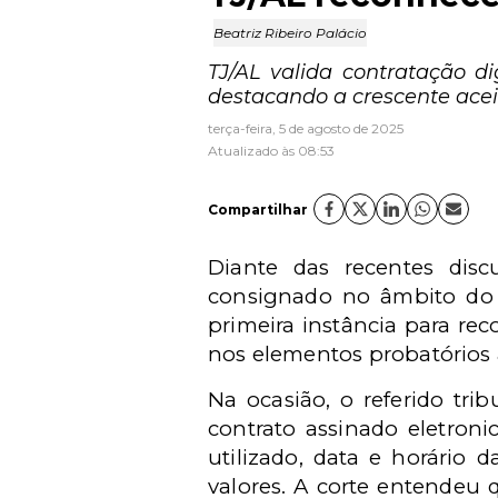
Beatriz Ribeiro Palácio
TJ/AL valida contratação d
destacando a crescente aceit
terça-feira, 5 de agosto de 2025
Atualizado às 08:53
Compartilhar
Diante das recentes disc
consignado no âmbito do I
primeira instância para re
nos elementos probatórios a
Na ocasião, o referido tri
contrato assinado eletroni
utilizado, data e horário
valores. A corte entendeu