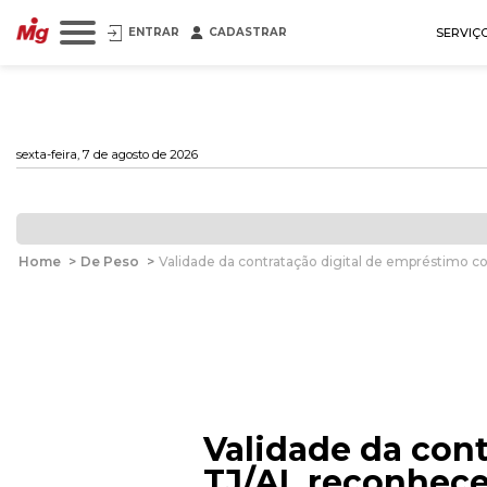
ENTRAR
CADASTRAR
SERVIÇ
sexta-feira, 7 de agosto de 2026
Home
>
De Peso
>
Validade da contratação digital de empréstimo c
Validade da con
TJ/AL reconhece 