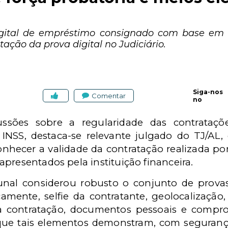
igital de empréstimo consignado com base em p
ação da prova digital no Judiciário.
Siga-nos
Comentar
no
ussões sobre a regularidade das contrataçõ
NSS, destaca-se relevante julgado do TJ/AL
conhecer a validade da contratação realizada po
presentados pela instituição financeira.
bunal considerou robusto o conjunto de provas 
camente, selfie da contratante, geolocalização,
 da contratação, documentos pessoais e compro
 que tais elementos demonstram, com segurança