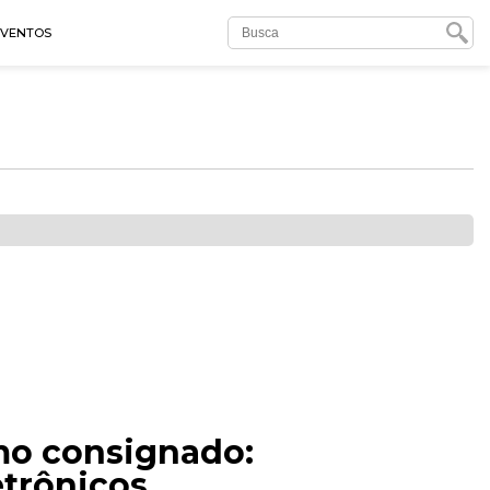
EVENTOS
imo consignado:
etrônicos