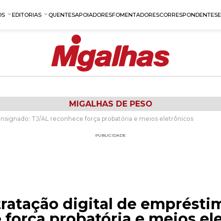
OS
EDITORIAS
QUENTES
APOIADORES
FOMENTADORES
CORRESPONDENTES
MIGALHAS DE PESO
onsignado: TJ/AL reconhece força probatória e meios eletrônicos
PUBLICIDADE
tratação digital de emprést
força probatória e meios el