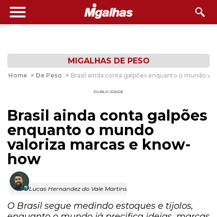
MIGALHAS DE PESO
Home
>
De Peso
>
Brasil ainda conta galpões enquanto o mundo va
PUBLICIDADE
Brasil ainda conta galpões
enquanto o mundo
valoriza marcas e know-
how
Lucas Hernandez do Vale Martins
O Brasil segue medindo estoques e tijolos,
enquanto o mundo já precifica ideias, marcas