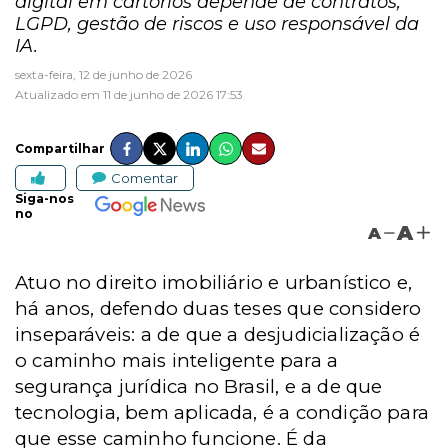
digital em cartórios depende de contratos,
LGPD, gestão de riscos e uso responsável da
IA.
sexta-feira, 12 de junho de 2026
Atualizado em 11 de junho de 2026 17:53
Compartilhar
Comentar
Siga-nos
no
A
A
Atuo no direito imobiliário e urbanístico e,
há anos, defendo duas teses que considero
inseparáveis: a de que a desjudicialização é
o caminho mais inteligente para a
segurança jurídica no Brasil, e a de que
tecnologia, bem aplicada, é a condição para
que esse caminho funcione. É da