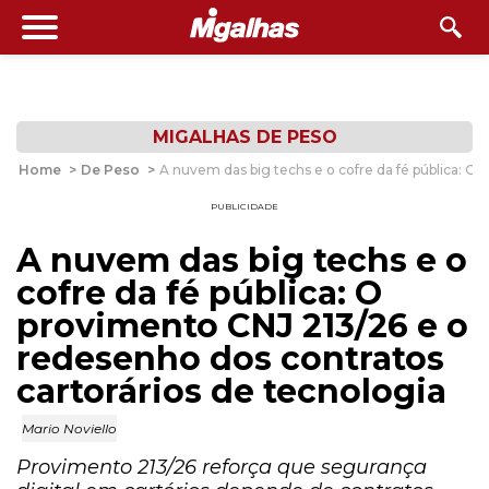
MIGALHAS DE PESO
Home
>
De Peso
>
A nuvem das big techs e o cofre da fé pública: O
PUBLICIDADE
A nuvem das big techs e o
cofre da fé pública: O
provimento CNJ 213/26 e o
redesenho dos contratos
cartorários de tecnologia
Mario Noviello
Provimento 213/26 reforça que segurança