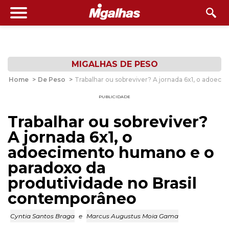
MIGALHAS DE PESO
Home
>
De Peso
>
Trabalhar ou sobreviver? A jornada 6x1, o adoec
PUBLICIDADE
Trabalhar ou sobreviver?
A jornada 6x1, o
adoecimento humano e o
paradoxo da
produtividade no Brasil
contemporâneo
Cyntia Santos Braga
e
Marcus Augustus Moia Gama