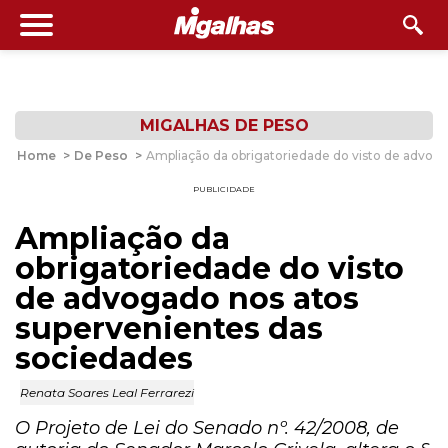
MIGALHAS DE PESO
Home
>
De Peso
>
Ampliação da obrigatoriedade do visto de advog
PUBLICIDADE
Ampliação da
obrigatoriedade do visto
de advogado nos atos
supervenientes das
sociedades
Renata Soares Leal Ferrarezi
O Projeto de Lei do Senado nº. 42/2008, de