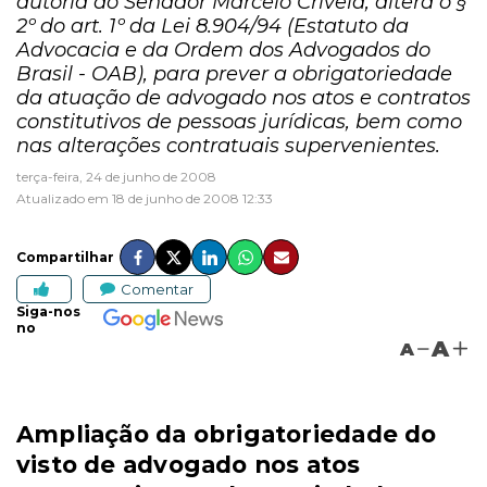
autoria do Senador Marcelo Crivela, altera o §
2º do art. 1º da Lei 8.904/94 (Estatuto da
Advocacia e da Ordem dos Advogados do
Brasil - OAB), para prever a obrigatoriedade
da atuação de advogado nos atos e contratos
constitutivos de pessoas jurídicas, bem como
nas alterações contratuais supervenientes.
terça-feira, 24 de junho de 2008
Atualizado em 18 de junho de 2008 12:33
Compartilhar
Comentar
Siga-nos
no
A
A
Ampliação da obrigatoriedade do
visto de advogado nos atos