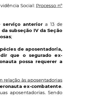
idência Social:
Processo nº
 serviço anterior
a 13 de
al da subseção IV da Seção
nosas
;
pécies de aposentadoria,
ir que o segurado ex-
onauta possa requerer a
m relação às aposentadorias
aeronauta ex-combatente
.
suas aposentadorias. Sendo