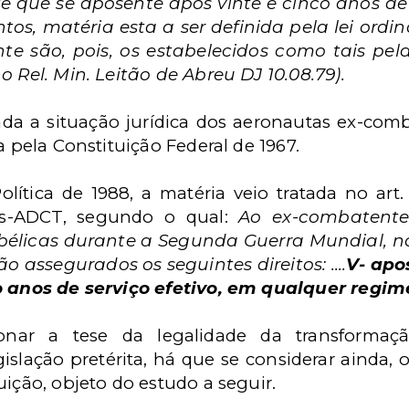
e que se aposente após vinte
e cinco anos de
os, matéria esta a ser definida pela lei ordin
e são, pois, os estabelecidos como tais pela 
o Rel. Min. Leitão de Abreu DJ 10.08.79).
da a situação jurídica dos aeronautas ex-com
a pela Constituição Federal de 1967.
ítica de 1988, a matéria veio tratada no art
rias-ADCT, segundo o qual:
Ao ex-combatente
bélicas durante a Segunda Guerra Mundial, nos
o assegurados os seguintes direitos: ....
V- apo
o anos de serviço efetivo, em qualquer regim
nar a tese da legalidade da transformaçã
islação pretérita, há que se considerar ainda, o
uição, objeto do estudo a seguir.