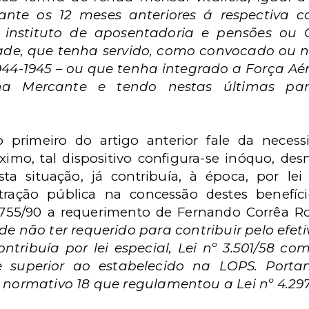
ante os 12 meses anteriores á respectiva 
instituto de aposentadoria e pensões ou 
ade, que tenha servido, como convocado ou n
1944-1945 – ou que tenha integrado a Força Aé
a Mercante e tendo nestas últimas par
 primeiro do artigo anterior fale da necess
ximo, tal dispositivo configura-se inóquo, desn
a situação, já contribuía, à época, por lei 
ração pública na concessão destes benefíci
8755/90 a requerimento de Fernando Corrêa Ro
e não ter requerido para contribuir pelo efe
ntribuía por lei especial, Lei nº 3.501/58 co
te superior ao estabelecido na LOPS. Port
o normativo 18 que regulamentou a Lei nº 4.297