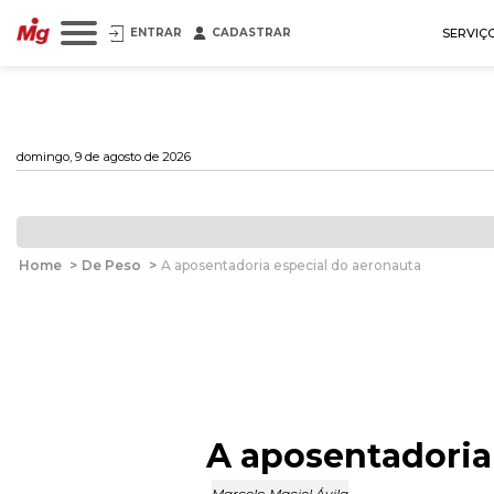
ENTRAR
CADASTRAR
SERVIÇ
domingo, 9 de agosto de 2026
Home
>
De Peso
>
A aposentadoria especial do aeronauta
A aposentadoria
Marcelo Maciel Ávila