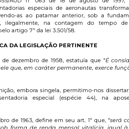
DSS/AUD nº 063 de 18 de agosto de 1997, p
ntadorias especiais de aeronautas transform
vendo-as ao patamar anterior, sob a fundam
, ilegalmente,
na contagem do tempo de s
pelo artigo 7º da
lei
3.501/58.
CA DA LEGISLAÇÃO PERTINENTE
21 de dezembro de 1958, estatuía que “
É consi
quele que, em caráter permanente, exerce
funç
inição, embora singela, permitimo-nos dissertar
sentadoria especial (espécie 44), na apose
ro de 1963, define em seu art. 1º que, “
será c
sob forma de renda mensal vitalícia, igual à