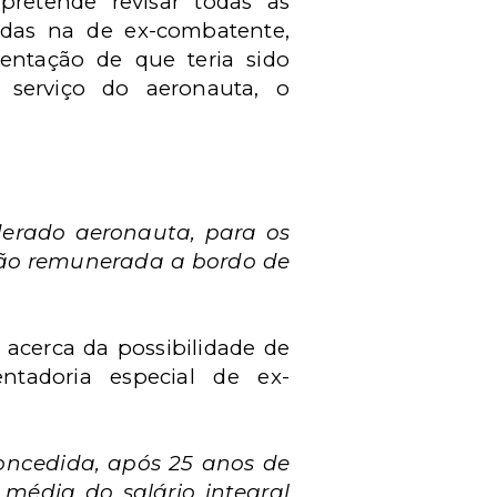
retende revisar todas as
adas na de ex-combatente,
entação de que teria sido
erviço do aeronauta, o
derado aeronauta, para os
ão remunerada a bordo de
 acerca da possibilidade de
ntadoria especial de ex-
oncedida, após 25 anos
de
 média do salário integral