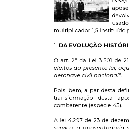
INSS/
apose
devol
usado
multiplicador 1,5 instituído 
1.
DA EVOLUÇÃO HISTÓRI
O art. 2º da Lei 3.501 de 
efeitos da presente lei, a
aeronave civil nacional"
.
Pois, bem, a par desta def
transformação desta apo
combatente (espécie 43).
A lei 4.297 de 23 de dezemb
serviço, a aposentadoria 