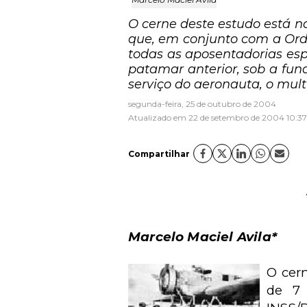
O cerne deste estudo está na 
que, em conjunto com a Orde
todas as aposentadorias es
patamar anterior, sob a fu
serviço do aeronauta, o multip
segunda-feira, 25 de outubro de 2004
Atualizado em 22 de setembro de 2004 10:37
Compartilhar
Marcelo Maciel Avila*
O cern
de 7 