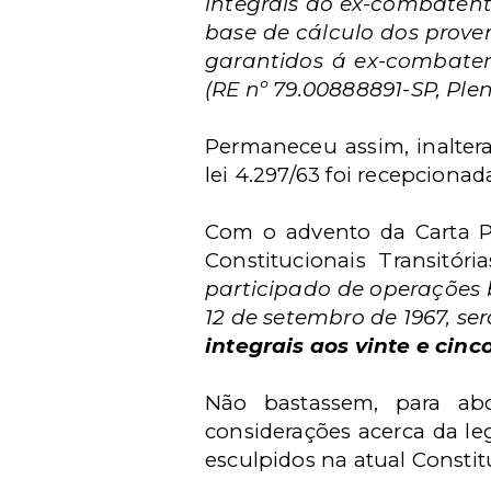
integrais ao ex-combatent
base de cálculo dos provent
garantidos á ex-combatent
(RE nº 79.00888891-SP, Plen
Permaneceu assim, inaltera
lei 4.297/63 foi recepcionad
Com o advento da Carta Pol
Constitucionais Transitó
participado de operações 
12 de setembro de 1967, serã
integrais aos vinte e cinc
Não bastassem, para abo
considerações acerca da leg
esculpidos na atual Constit