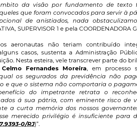
âmbito da visão por fundamento de texto f
queles que foram convocados para servir à pá
pcional de anistiados, nada obstaculizamos
ATIVA, SUPERVISOR 1 e pela COORDENADORA G
os aeronautas não teriam contribuído inte
alguns casos, sustenta a Administração Públic
ição. Nesta esteira, vele transcrever parte do br
,
Celmo Fernandes Moreira
, em processo s
ual os segurados da previdência não pag
o e que o sistema não comportaria o pagamen
 benefício do impetrante retrata o recon
stados á sua pátria, com eminente risco de 
te a curta memória dos nossos governante
se merecido privilégio é insuficiente para 
7.9393-0/RJ
)”.