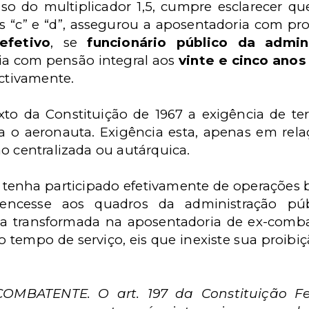
o do multiplicador 1,5, cumpre esclarecer qu
sos “c” e “d”, assegurou a aposentadoria com pr
efetivo
, se
funcionário público da admin
ia com pensão integral aos
vinte e cinco anos
ectivamente.
xto da Constituição de 1967 a exigência de t
ra o aeronauta. Exigência esta, apenas em rela
o centralizada ou autárquica.
 tenha participado efetivamente de operações bé
encesse
aos quadros da administração púb
a transformada na aposentadoria de ex-comba
do tempo de serviço, eis que inexiste sua proi
OMBATENTE. O art. 197 da Constituição Fe