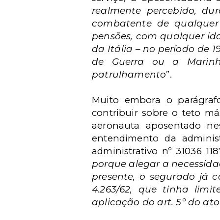
realmente percebido, dur
combatente de qualquer 
pensões, com qualquer id
da Itália – no período de 
de Guerra ou a Marinh
patrulhamento
”.
Muito embora o parágrafo
contribuir sobre o teto má
aeronauta aposentado nest
entendimento da administ
administrativo nº 31036 11
porque alegar a necessidad
presente, o segurado já co
4.263/62, que tinha limi
aplicação do art. 5º do at