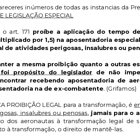
receres inúmeros de todas as instancias da Prev
 DE LEGISLAÇÃO ESPECIAL
 o art. 171
proíbe a aplicação do tempo de
ltiplicado por 1,5) na aposentadoria especi
al de atividades perigosas, insalubres ou pe
nter a mesma proibição quanto a outras es
foi propósito do legislador
de não imped
ncontrar recebendo aposentadoria de aer
sentadoria na de ex-combatente
. (Grifamos)
CA PROIBIÇÃO LEGAL para a transformação, é
e
rigosas, insalubres ou penosas
,
jamais para o 
to dos aeronautas à transformação legal de 
to à transformação, o direito de mantê-las.