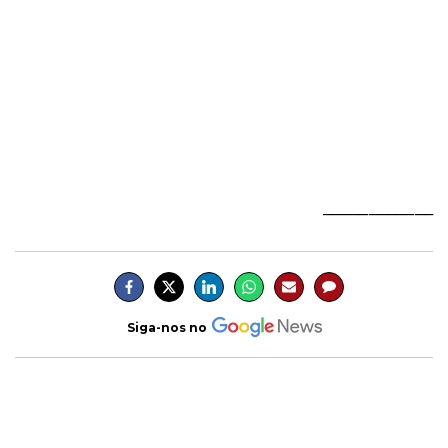
____________
Siga-nos no