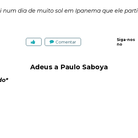
i num dia de muito sol em Ipanema que ele parti
Siga-nos
Comentar
no
Adeus a Paulo Saboya
do*