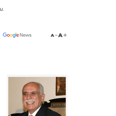
u.
A
A