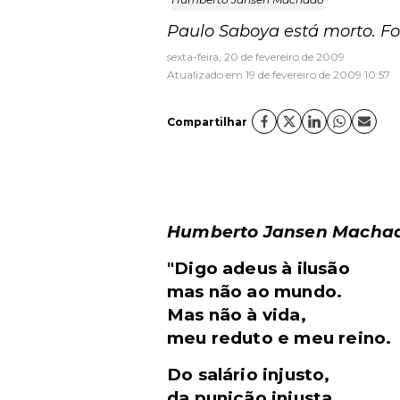
Paulo Saboya está morto. Fo
sexta-feira, 20 de fevereiro de 2009
Atualizado em 19 de fevereiro de 2009 10:57
Compartilhar
Humberto Jansen Macha
"Digo adeus à ilusão
mas não ao mundo.
Mas não à vida,
meu reduto e meu reino.
Do salário injusto,
da punição injusta,