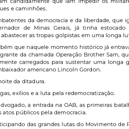
vam candidamente que iam impedir os milita
ques e caminhões.
mbatentes da democracia e da liberdade, que 
vernador de Minas Gerais, já tinha estoca
 abastecer as tropas golpistas em uma longa lu
bém que naquele momento histórico já entrava 
grante da chamada Operação Brother Sam, que
ntemente carregados para sustentar uma longa 
mbaixador americano Lincoln Gordon.
oite da ditadura.
ugas, exílios e a luta pela redemocratização.
advogado, a entrada na OAB, as primeiras batalh
s atos públicos pela democracia.
icipando das grandes lutas do Movimento de 