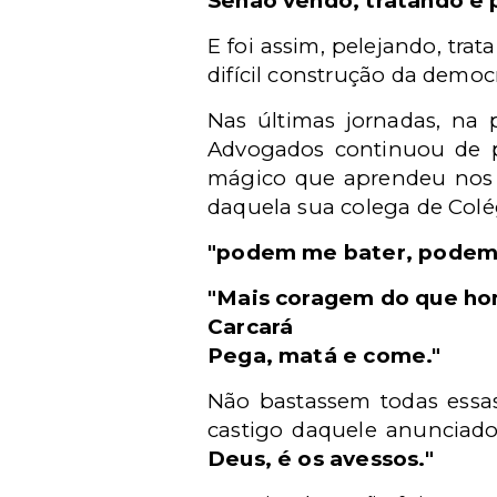
Senão vendo, tratando e 
E foi assim, pelejando, tra
difícil construção da democr
Nas últimas jornadas, na 
Advogados continuou de pe
mágico que aprendeu nos v
daquela sua colega de Colé
"podem me bater, podem 
"Mais coragem do que h
Carcará
Pega, matá e come."
Não bastassem todas essas
castigo daquele anunciado
Deus, é os avessos."