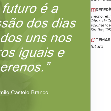
REFERÊ
Trecho reti
Obras de C
Volume V. R
Simões, 1955
TEMAS
futuro