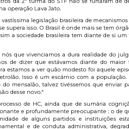
tros da 2ª turma do STF não se furtaram de d
na operação Lava Jato.
astíssima legislação brasileira de mecanismos 
e supera isso. O Brasil é onde mais se tem órg
sim a sociedade brasileira tem diante de si 
 nós que vivenciamos a dura realidade do ju
os de dizer que estávamos diante do maior
gora estamos a ver quão modesto foi aquele epi
trolão. Isso é um escárnio com a população.
do mensalão, talvez tivéssemos que enviar p
são desse novo."
 processo de HC, ainda que de sumária cogniç
onante e profundamente preocupante : o de q
midade de alguns partidos e instituições est
amental e de conduta administrativa, degr