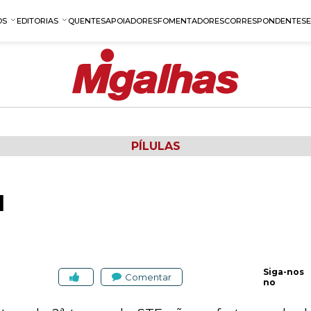
OS
EDITORIAS
QUENTES
APOIADORES
FOMENTADORES
CORRESPONDENTES
PÍLULAS
l
Siga-nos
Comentar
no