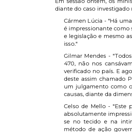
Em sessão ontem, os minis
diante do caso investigado 
Cármen Lúcia - "Há uma v
é impressionante como s
e legislação e mesmo as
isso."
Gilmar Mendes - "Todos
470, não nos cansávam
verificado no país. E a
deste assim chamado Pe
um julgamento como o 
causas, diante da dimen
Celso de Mello - "Este
absolutamente impressi
se no tecido e na inti
método de ação govern