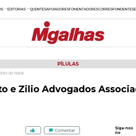
OS
EDITORIAS
QUENTES
APOIADORES
FOMENTADORES
CORRESPONDENTES
PÍLULAS
rito do Natal
o e Zilio Advogados Associa
Siga-nos
Comentar
no