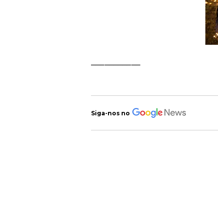
___________
Siga-nos no