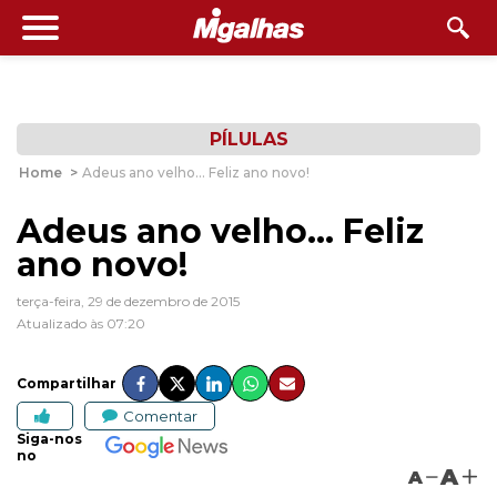
PÍLULAS
Home
>
Adeus ano velho... Feliz ano novo!
Adeus ano velho... Feliz
ano novo!
terça-feira, 29 de dezembro de 2015
Atualizado às 07:20
Compartilhar
Comentar
Siga-nos
no
A
A