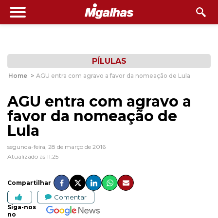
PÍLULAS
Home
>
AGU entra com agravo a favor da nomeação de Lula
AGU entra com agravo a
favor da nomeação de
Lula
segunda-feira, 28 de março de 2016
Atualizado às 11:25
Compartilhar
Comentar
Siga-nos
no