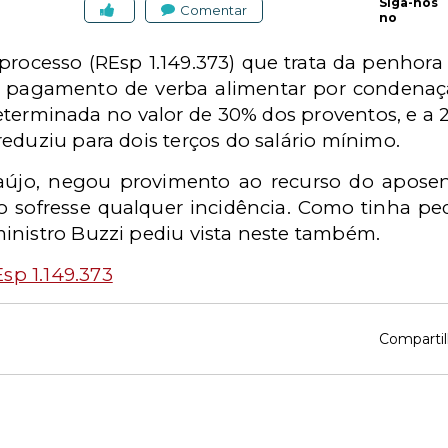
Siga-nos
Comentar
no
 processo (REsp 1.149.373) que trata da penho
pagamento de verba alimentar por condenaçã
eterminada no valor de 30% dos proventos, e a 
eduziu para dois terços do salário mínimo.
Araújo, negou provimento ao recurso do apose
 sofresse qualquer incidência. Como tinha pe
inistro Buzzi pediu vista neste também.
sp 1.149.373
Compartil