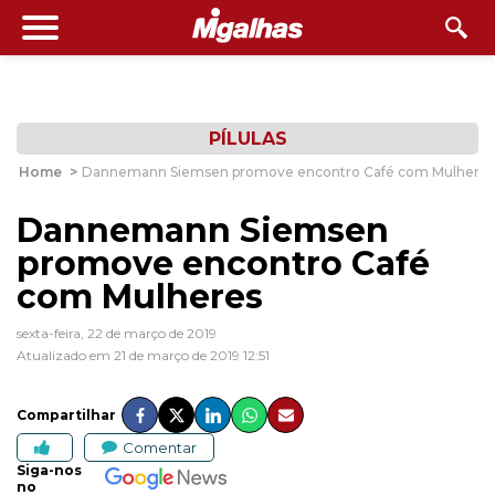
PÍLULAS
Home
>
Dannemann Siemsen promove encontro Café com Mulheres
Dannemann Siemsen
promove encontro Café
com Mulheres
sexta-feira, 22 de março de 2019
Atualizado em 21 de março de 2019 12:51
Compartilhar
Comentar
Siga-nos
no