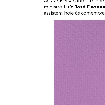
Aos aniversariantes migal
ministro
Luiz José Dezena
assistem hoje às comemoraç