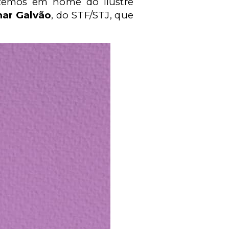
fazemos em nome do ilustre
mar Galvão
, do STF/STJ, que