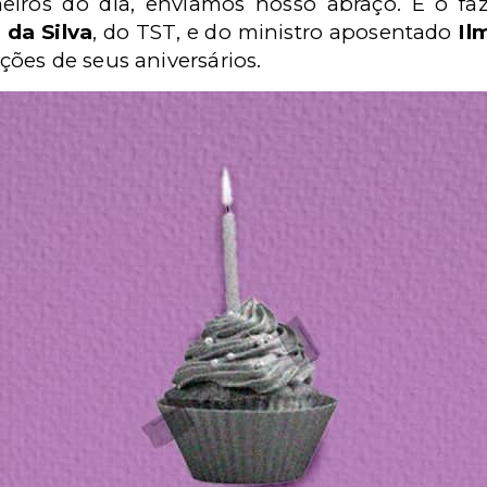
heiros do dia, enviamos nosso abraço. E o 
 da Silva
, do TST, e do ministro aposentado
Il
ões de seus aniversários.