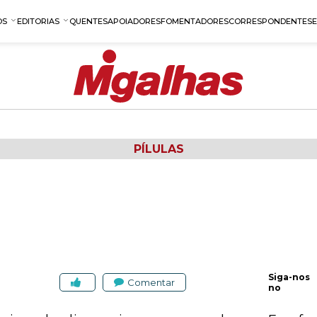
OS
EDITORIAS
QUENTES
APOIADORES
FOMENTADORES
CORRESPONDENTES
PÍLULAS
Siga-nos
Comentar
no