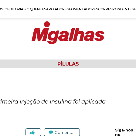
OS
EDITORIAS
QUENTES
APOIADORES
FOMENTADORES
CORRESPONDENTES
PÍLULAS
rimeira injeção de insulina foi aplicada.
Siga-nos
Comentar
no